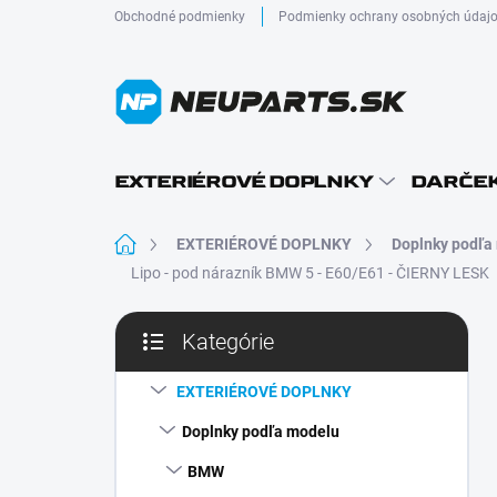
Prejsť
Obchodné podmienky
Podmienky ochrany osobných údaj
na
obsah
EXTERIÉROVÉ DOPLNKY
DARČEK
Domov
EXTERIÉROVÉ DOPLNKY
Doplnky podľa
Lipo - pod nárazník BMW 5 - E60/E61 - ČIERNY LESK
B
Kategórie
o
Preskočiť
č
kategórie
n
EXTERIÉROVÉ DOPLNKY
ý
Doplnky podľa modelu
p
a
BMW
n