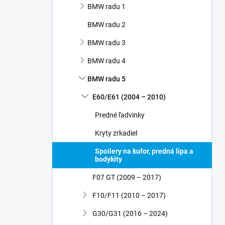
BMW radu 1
e
l
BMW radu 2
BMW radu 3
BMW radu 4
BMW radu 5
E60/E61 (2004 – 2010)
Predné ľadvinky
Kryty zrkadiel
Spoilery na kufor, predná lipa a
bodykity
F07 GT (2009 – 2017)
F10/F11 (2010 – 2017)
G30/G31 (2016 – 2024)