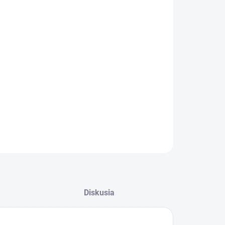
−
+
Pridať do košíka
ZABUDNUTÉ HESLO
Určené pre vozidlá BMW radu 5:
BMW 5 - E60/E61 - bez rozdielu roku výroby
!! Kompatibilný iba s vozidlami s predným M paketovým
nárazníkom !!!
ILNÉ INFORMÁCIE
OPÝTAŤ SA
Diskusia