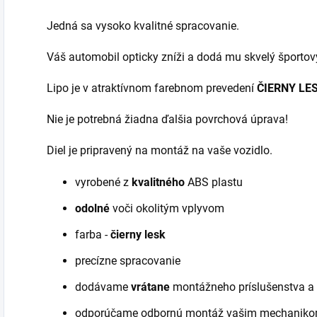
Jedná sa vysoko kvalitné spracovanie.
Váš automobil opticky zníži a dodá mu skvelý športo
Lipo je v atraktívnom farebnom prevedení
ČIERNY LES
Nie je potrebná žiadna ďalšia povrchová úprava!
Diel je pripravený na montáž na vaše vozidlo.
vyrobené z
kvalitného
ABS plastu
odolné
voči okolitým vplyvom
farba -
čierny lesk
precízne spracovanie
dodávame
vrátane
montážneho príslušenstva a 
odporúčame odbornú montáž vašim mechanik