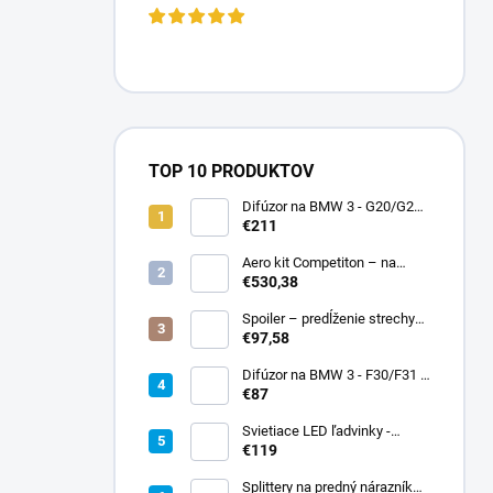
TOP 10 PRODUKTOV
Difúzor na BMW 3 - G20/G21
preLCI - brzdové svetlo
€211
Aero kit Competiton – na
BMW 3 – G20/G21
€530,38
Spoiler – predĺženie strechy
BMW 1 – F20/F21 – čierny
€97,58
lesk
Difúzor na BMW 3 - F30/F31 -
čierny lesk - double duplex
€87
Svietiace LED ľadvinky -
mriežky na BMW 5 - G30/G31
€119
pred faceliftom
Splittery na predný nárazník