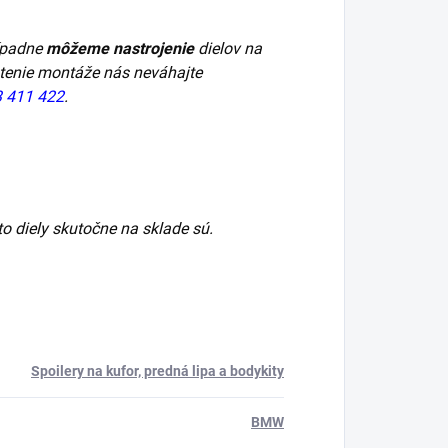
ípadne
môžeme nastrojenie
dielov na
stenie montáže nás neváhajte
 411 422
.
ieto diely skutočne na sklade sú.
Spoilery na kufor, predná lipa a bodykity
BMW