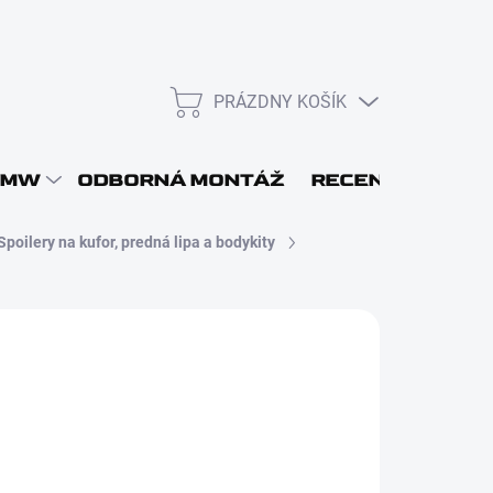
PRÁZDNY KOŠÍK
NÁKUPNÝ
KOŠÍK
L
BMW
ODBORNÁ MONTÁŽ
RECENZIE
DOP
Spoilery na kufor, predná lipa a bodykity
151
4,79 bez DPH
Prihlásiť sa
otková
ADOM - ODOSIELAME DO 48H
:
Nová registrácia