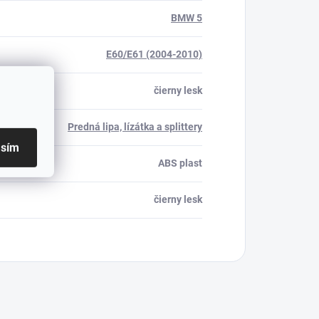
BMW 5
E60/E61 (2004-2010)
čierny lesk
Predná lipa, lízátka a splittery
asím
ABS plast
čierny lesk