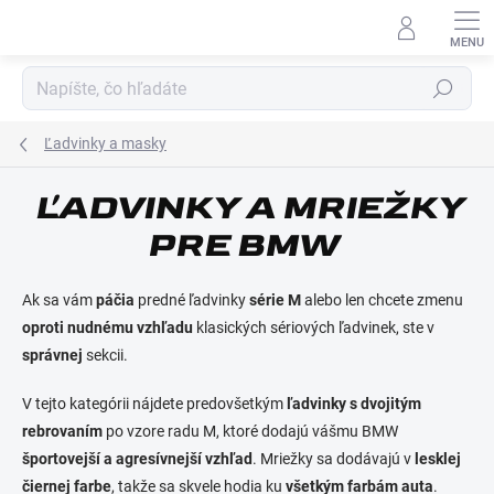
Prejsť
na
obsah
Hľadať
Ľadvinky a masky
ĽADVINKY A MRIEŽKY
E-MAIL
PRE BMW
Ak sa vám
páčia
predné ľadvinky
série M
alebo len chcete zmenu
HESLO
oproti
nudnému
vzhľadu
klasických sériových ľadvinek, ste v
správnej
sekcii.
V tejto kategórii nájdete predovšetkým
ľadvinky s dvojitým
rebrovaním
po vzore radu M, ktoré dodajú vášmu BMW
Prihlásiť sa
športovejší a agresívnejší vzhľad
. Mriežky sa dodávajú v
lesklej
čiernej farbe
, takže sa skvele hodia ku
všetkým farbám auta
.
Nová registrácia