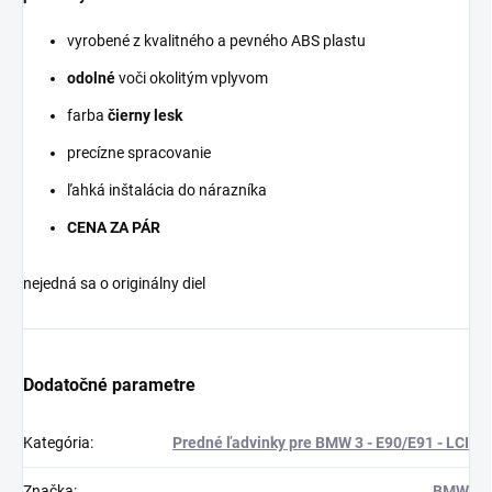
vyrobené z kvalitného a pevného ABS plastu
odolné
voči okolitým vplyvom
farba
čierny lesk
precízne spracovanie
ľahká inštalácia do nárazníka
CENA ZA PÁR
nejedná sa o originálny diel
Dodatočné parametre
Kategória
:
Predné ľadvinky pre BMW 3 - E90/E91 - LCI
Značka
:
BMW