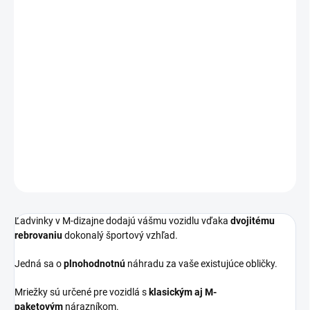
Športové ľadvinky v M-dizajne s dvojitým rebrovaním.
Určené pre všetky vozidlá BMW radu 3 - E90/E91 po facelifte (2008
-2011).
V prípade, že si nie ste istí s výberom, tak nás neváhajte
skontaktovať.
DETAILNÉ INFORMÁCIE
OPÝTAŤ SA
Ľadvinky v M-dizajne dodajú vášmu vozidlu vďaka
dvojitému
rebrovaniu
dokonalý športový vzhľad.
Jedná sa o
plnohodnotnú
náhradu za vaše existujúce obličky.
Mriežky sú určené pre vozidlá s
klasickým aj M-
paketovým
nárazníkom.