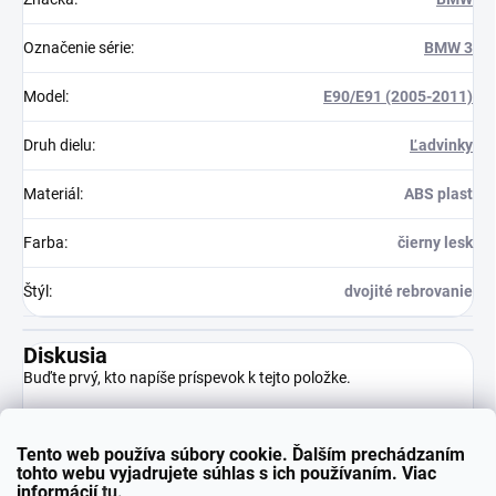
Označenie série
:
BMW 3
Model
:
E90/E91 (2005-2011)
Druh dielu
:
Ľadvinky
Materiál
:
ABS plast
Farba
:
čierny lesk
Štýl
:
dvojité rebrovanie
Diskusia
Buďte prvý, kto napíše príspevok k tejto položke.
Tento web používa súbory cookie. Ďalším prechádzaním
Pridať komentár
tohto webu vyjadrujete súhlas s ich používaním. Viac
informácií
tu
.