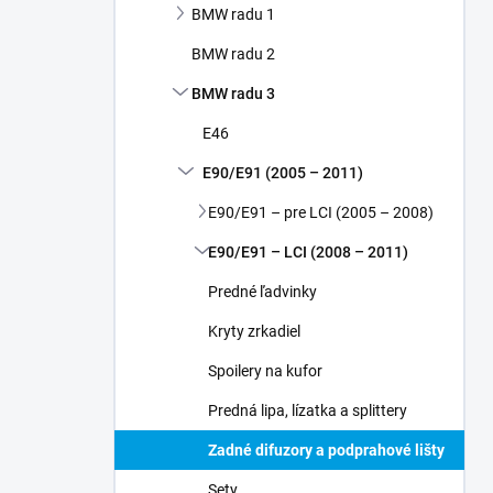
BMW radu 1
e
l
BMW radu 2
BMW radu 3
E46
E90/E91 (2005 – 2011)
E90/E91 – pre LCI (2005 – 2008)
E90/E91 – LCI (2008 – 2011)
Predné ľadvinky
Kryty zrkadiel
Spoilery na kufor
Predná lipa, lízatka a splittery
Zadné difuzory a podprahové lišty
Sety