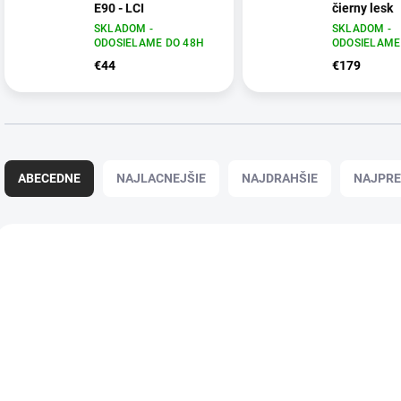
E90 - LCI
čierny lesk
SKLADOM -
SKLADOM -
ODOSIELAME DO 48H
ODOSIELAME
€44
€179
R
a
ABECEDNE
NAJLACNEJŠIE
NAJDRAHŠIE
NAJPRE
d
e
n
V
i
ý
1334
e
p
p
i
r
s
o
p
d
r
u
o
k
d