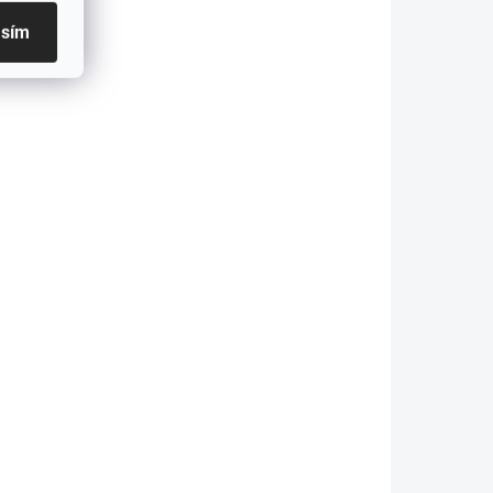
NOVINKA
1997
2433
asím
LAME DO
SKLADOM - ODOSIELAME DO
48H
48H
 -
Lišty pod zadný
nárazník na BMW 3 -
E90 - LCI
€44
Do košíka
Bočné lišty pod zadný
ozidlá
nárazník pre vozidlá BMW 3 -