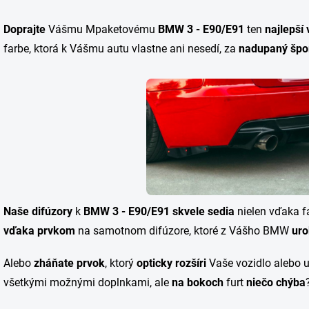
Doprajte
Vášmu Mpaketovému
BMW 3 - E90/E91
ten
najlepší
farbe, ktorá k Vášmu autu vlastne ani nesedí, za
nadupaný špor
Naše difúzory
k
BMW 3 - E90/E91
skvele sedia
nielen vďaka 
vďaka prvkom
na samotnom difúzore, ktoré z Vášho BMW
uro
Alebo
zháňate prvok
, ktorý
opticky rozšíri
Vaše vozidlo alebo 
všetkými možnými doplnkami, ale
na bokoch
furt
niečo chýba