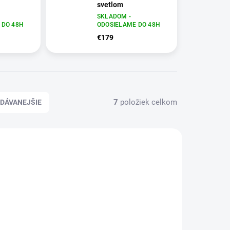
svetlom
SKLADOM -
 DO 48H
ODOSIELAME DO 48H
€179
7
položiek celkom
DÁVANEJŠIE
717
1451