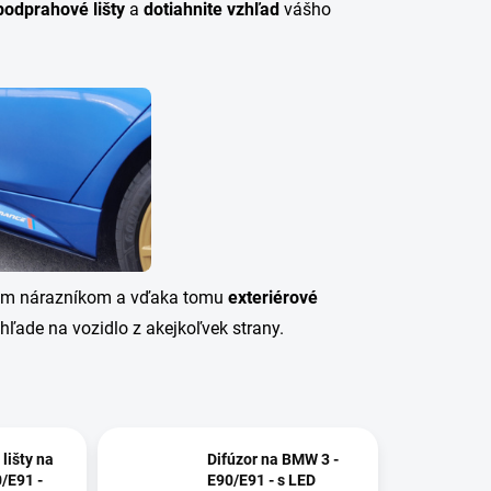
podprahové lišty
a
dotiahnite vzhľad
vášho
ým nárazníkom a vďaka tomu
exteriérové ​​
hľade na vozidlo z akejkoľvek strany.
lišty na
Difúzor na BMW 3 -
/E91 -
E90/E91 - s LED