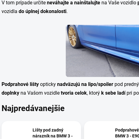
V tom prípade určite
neváhajte a nainštalujte
na Vaše vozidlo
vozidla
do úplnej dokonalosti
.
Podprahové lišty
opticky
nadväzujú na lipo/spoiler
pod predn
doplnky
na Vašom vozidle
tvoria celok
, ktorý
k sebe ladí
pri po
Najpredávanejšie
Lišty pod zadný
Podprahové 
nárazník na BMW 3 -
BMW 3 - E90