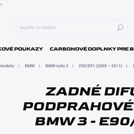
ov
Hľadať
E-MAI
OVÉ POUKAZY
CARBONOVÉ DOPLNKY PRE 
 modelu
BMW
BMW radu 3
E90/E91 (2005 – 2011)
HESLO
ZADNÉ DIF
PODPRAHOVÉ 
BMW 3 - E90/