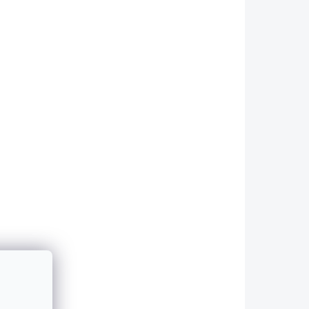
SKLADOM - ODOSIELAME DO
LAME DO
48H
48H
Difúzor na BMW 3 -
 -
E90/E91 - facelift -
esk -
brzdové svetlo
€179
Do košíka
ZADNÝ DUPLEX DIFUZOR S
W radu
BRZDOVÝM/HMLOVÝM
BEZ
SVETLOM Určené pre vozidlá
BY Pre
BMW radu 3 : BMW 3 -
E90/E91 S JEDNOU
DEJ
KONCOVKOU NA KAŽDEJ
ibilný
STRANE (335) ! Kompatibilný
ným M...
iba s vozidlami so...