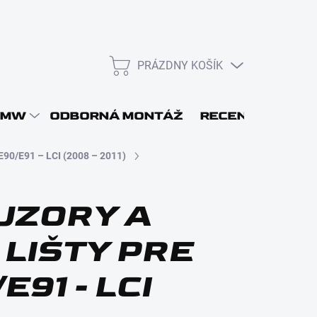
PRÁZDNY KOŠÍK
NÁKUPNÝ
KOŠÍK
L
BMW
ODBORNÁ MONTÁŽ
RECENZIE
DOP
E90/E91 – LCI (2008 – 2011)
UZORY A
LIŠTY PRE
Prihlásiť sa
E91 - LCI
Nová registrácia