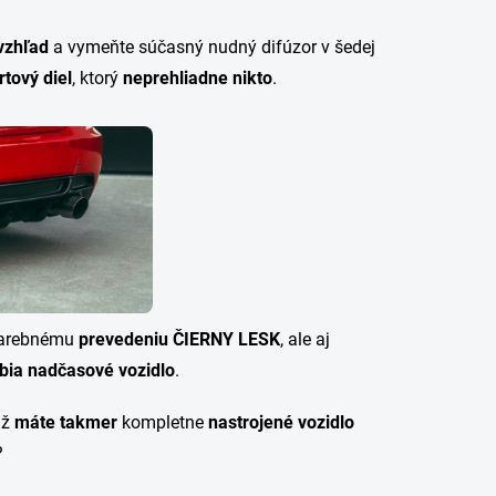
ZABUDNUTÉ HESLO
 vzhľad
a vymeňte súčasný nudný difúzor v šedej
tový diel
, ktorý
neprehliadne nikto
.
farebnému
prevedeniu ČIERNY LESK
, ale aj
bia nadčasové vozidlo
.
už
máte takmer
kompletne
nastrojené vozidlo
?