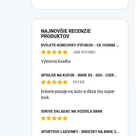
NAJNOVŠIE RECENZIE
PRODUKTOV
DVOJITÉ KONCOVKY VÝFUKOV - 2X 105MM VÝSTUP
JAN DIVINEC
Výborná kvalita
SPOILER NA KUFOR - BMW X5 - G05 - ČIERNY LESK
PETER
krásne pasuje na auto a dáva mu super
look
IDRIVE OVLÁDAČ NA VOZIDLÁ BMW
ŠPORTOVÉ ĽADVINKY - MRIEŽKY NA BMW 3 - E90/E91 PO FACELIFTE