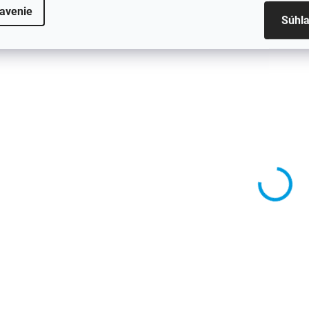
752
avenie
Súhl
SKLADOM - ODOSIELAME DO
SKLADOM - ODOSIE
48H
Difúzor na BMW 3 -
Difúzor na BMW 3
E90/E91 - facelift -
E90/E91 - s LED
čierny lesk
svetlom
€155
€179
Do košíka
Do košíka
Určené pre vozidlá BMW 3:
ZADNÝ DIFUZOR S LED
BMW 3 - E90/E91 - bez
SVETLOM Určené pre v