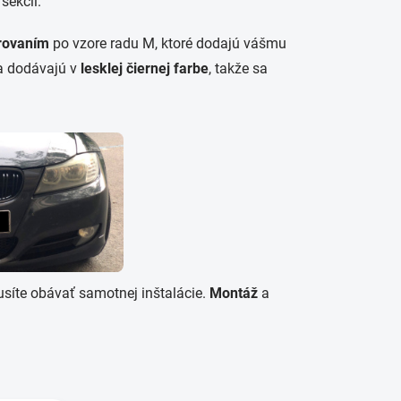
sekcii.
ZABUDNUTÉ HESLO
brovaním
po vzore radu M, ktoré dodajú vášmu
sa dodávajú v
lesklej čiernej farbe
, takže sa
usíte obávať samotnej inštalácie.
Montáž
a