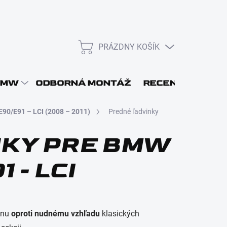
PRÁZDNY KOŠÍK
NÁKUPNÝ
KOŠÍK
L
BMW
ODBORNÁ MONTÁŽ
RECENZIE
DOP
E90/E91 – LCI (2008 – 2011)
Predné ľadvinky
NKY PRE BMW
1 - LCI
Prihlásiť sa
enu
oproti
nudnému
vzhľadu
klasických
Nová registrácia