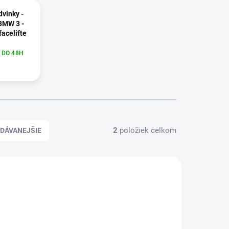
dvinky -
BMW 3 -
facelifte
 DO 48H
2
položiek celkom
DÁVANEJŠIE
2266