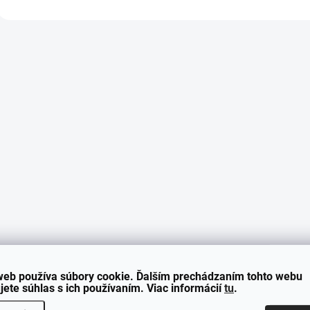
O
v
l
á
d
a
c
i
e
p
r
v
k
y
v
ý
p
i
s
web používa súbory cookie. Ďalším prechádzaním tohto webu
u
jete súhlas s ich používaním. Viac informácií
tu
.