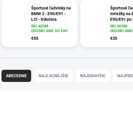
Športové ľadvinky na
Športové ľa
BMW 3 - E90/E91 -
mriežky na 
LCI - trikolóra
E90/E91 po 
SKLADOM -
SKLADOM -
ODOSIELAME DO 48H
ODOSIELAME
€55
€35
R
a
ABECEDNE
NAJLACNEJŠIE
NAJDRAHŠIE
NAJPRE
d
e
n
V
i
ý
201
e
p
p
i
r
s
o
p
d
r