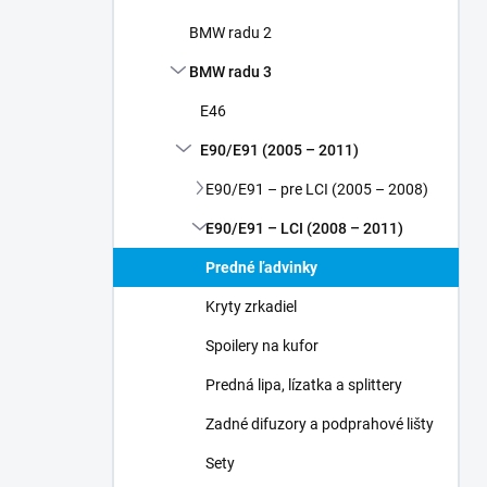
e
l
BMW radu 2
BMW radu 3
E46
E90/E91 (2005 – 2011)
E90/E91 – pre LCI (2005 – 2008)
E90/E91 – LCI (2008 – 2011)
Predné ľadvinky
Kryty zrkadiel
Spoilery na kufor
Predná lipa, lízatka a splittery
Zadné difuzory a podprahové lišty
Sety