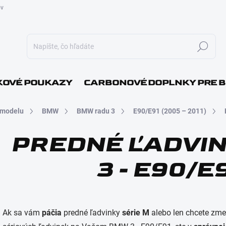
ov
Hľadať
E-MAI
OVÉ POUKAZY
CARBONOVÉ DOPLNKY PRE 
 modelu
BMW
BMW radu 3
E90/E91 (2005 – 2011)
HESLO
PREDNÉ ĽADVI
3 - E90/E9
Ak sa vám
páčia
predné ľadvinky
série M
alebo len chcete zm