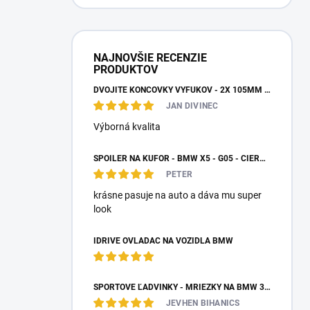
NAJNOVŠIE RECENZIE
PRODUKTOV
DVOJITÉ KONCOVKY VÝFUKOV - 2X 105MM VÝSTUP
JAN DIVINEC
Výborná kvalita
SPOILER NA KUFOR - BMW X5 - G05 - ČIERNY LESK
PETER
krásne pasuje na auto a dáva mu super
look
IDRIVE OVLÁDAČ NA VOZIDLÁ BMW
ŠPORTOVÉ ĽADVINKY - MRIEŽKY NA BMW 3 - E90/E91 PO FACELIFTE
JEVHEN BIHANICS