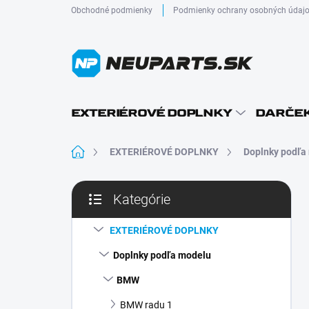
Prejsť
Obchodné podmienky
Podmienky ochrany osobných údaj
na
obsah
EXTERIÉROVÉ DOPLNKY
DARČEK
Domov
EXTERIÉROVÉ DOPLNKY
Doplnky podľa
B
Kategórie
o
Preskočiť
č
kategórie
n
EXTERIÉROVÉ DOPLNKY
ý
Doplnky podľa modelu
p
a
BMW
n
BMW radu 1