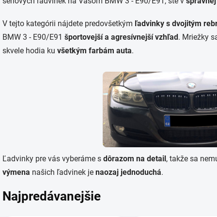
sériových ľadvinek na Vašom BMW 3 - E90/E91, ste v
správnej
V tejto kategórii nájdete predovšetkým
ľadvinky s dvojitým re
BMW 3 - E90/E91
športovejší a agresívnejší vzhľad
. Mriežky 
skvele hodia ku
všetkým farbám auta
.
Ľadvinky pre vás vyberáme s
dôrazom
na
detail
, takže sa nem
výmena
našich ľadvinek je
naozaj jednoduchá
.
Najpredávanejšie