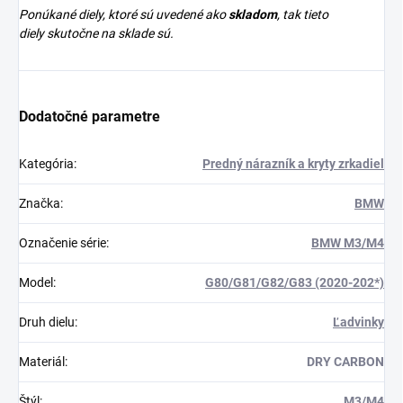
Ponúkané diely, ktoré sú uvedené ako
skladom
, tak tieto
diely skutočne na sklade sú.
Dodatočné parametre
Kategória
:
Predný nárazník a kryty zrkadiel
Značka
:
BMW
Označenie série
:
BMW M3/M4
Model
:
G80/G81/G82/G83 (2020-202*)
Druh dielu
:
Ľadvinky
Materiál
:
DRY CARBON
Štýl
:
M3/M4