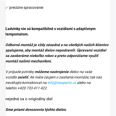
✅ precízne spracovanie
Ľadvinky nie sú kompatibilné s vozidlami s adaptívnym
tempomatom.
Odborná montáž je vždy zásadná a na všetkých našich klientov
apelujeme, aby montáž dielov nepodcenili. Úpravami vozidiel
sa zaoberáme niekoľko rokov a preto odporúčame využiť
montáž našimi mechanikmi.
V prípade potreby
môžeme nastrojenie
dielov na vaše
vozidlo
zaistiť.
Ak máte záujem o zaistenie montáže, tak nás
neváhajte kontaktovat na
info@neuparts.cz
alebo na
telefón +420 733 411 422.
nejedná sa o originálny diel
Sme priami dovozcovia týchto dielov.