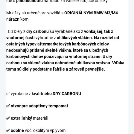
Ide o
plnohodnotnú
náhradu za vaše existujúce obličky.
Mriežky sú určené pre vozidlá s
ORIGINÁLNYM BMW M3/M4
nárazníkom.
👉🏼
Diely z
dry carbonu
sú vyrábané ako z
vonkajšej, tak z
vnútornej časti
výhradne z
uhlíkových vlákien. Na rozdiel od
ostatných typov aftermarketových karbónových dielov
neobsahujú
pridané
skelné vlákna
, ktoré sa u bežných
karbónových dielov používajú na vnútornej strane. U
dry
carbonu
sú sklené vlákna nahradené
uhlíkovou vrstvou
. Vďaka
tomu sú diely
podstatne ľahšie a zároveň pevnejšie
.
✅ vyrobené z
kvalitného DRY CARBONU
✅ otvor pre adaptívny tempomat
✅ extra ľahký
materiál
✅ odolné
voči okolitým vplyvom