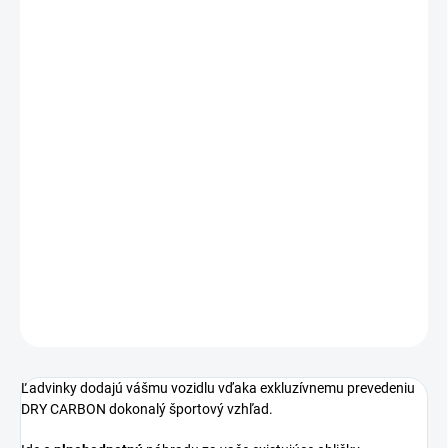
−
+
Pridať do košíka
Športové ľadvinky v prevedení DRY CARBON pre vozidlá
s ADAPTÍVNYM TEMPOMATOM.
Určené pre vozidlá BMW M3/M4 - G80/G81/G82/G83.
Maska je kompatibilná s vozidlami, ktoré majú
adaptívny tempomat.
DETAILNÉ INFORMÁCIE
OPÝTAŤ SA
Ľadvinky dodajú vášmu vozidlu vďaka exkluzívnemu prevedeniu
DRY CARBON dokonalý športový vzhľad.