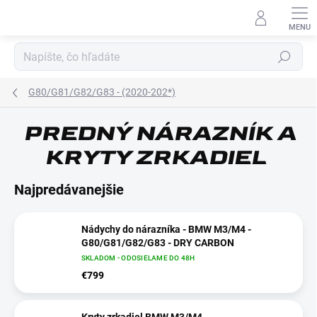
Prejsť
na
obsah
Hľadať
G80/G81/G82/G83 - (2020-202*)
PREDNÝ NÁRAZNÍK A
E-MAIL
KRYTY ZRKADIEL
Najpredávanejšie
HESLO
Nádychy do nárazníka - BMW M3/M4 -
G80/G81/G82/G83 - DRY CARBON
SKLADOM - ODOSIELAME DO 48H
€799
Prihlásiť sa
Nová registrácia