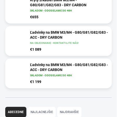
Kryty zrkadiel BMW M3/M4 -
G80/G81/G82/G83 - DRY CARBON
SKLADOM - ODOSIELAME DO 48H
ZABUDNUTÉ HESLO
€655
Ľadvinky na BMW M3/M4 - G80/G81/G82/G83 -
ACC - DRY CARBON
NA OBJEDNANIE - KONTAKTUJTE NÁS!
€1 089
Ľadvinky na BMW M3/M4 - G80/G81/G82/G83 -
ACC - DRY CARBON
SKLADOM - ODOSIELAME DO 48H
€1 199
R
a
ABECEDNE
NAJLACNEJŠIE
NAJDRAHŠIE