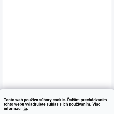
SKLADOM - ODOSIELAME DO 48H
Nádychy vzduchu predného nárazníka - BMW
M3/M4 - G80/G81/G82/G83
€179
Do košíka
Nádechy vzduchu predného nárazníka - BMW M3/M4 - G80/G81/G82/G83 !!! Kompatibilný iba s predným M3/M4 nárazníkom (nie imitáciou) !!!
Tento web používa súbory cookie. Ďalším prechádzaním
tohto webu vyjadrujete súhlas s ich používaním. Viac
informácií
tu
.