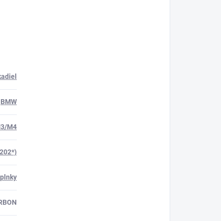
kadiel
BMW
3/M4
202*)
plnky
RBON