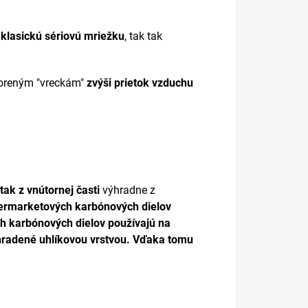
 klasickú sériovú mriežku
, tak tak
voreným "vreckám"
zvýši prietok vzduchu
tak z vnútornej časti
výhradne z
ftermarketových karbónových dielov
ch karbónových dielov používajú na
ahradené
uhlíkovou vrstvou
. Vďaka tomu