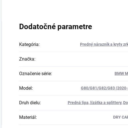
Dodatočné parametre
Kategória
:
Predný nárazník a kryty zr
Značka
:
Označenie série
:
BMW M
Model
:
G80/G81/G82/G83 (2020-
Druh dielu
:
Predná lipa, lízátka a splittery
,
Do
Materiál
:
DRY CA