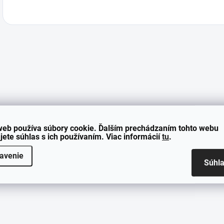
MENO
web používa súbory cookie. Ďalším prechádzaním tohto webu
jete súhlas s ich používaním. Viac informácií
tu
.
E-MAIL
avenie
Súhl
KOMENTÁR