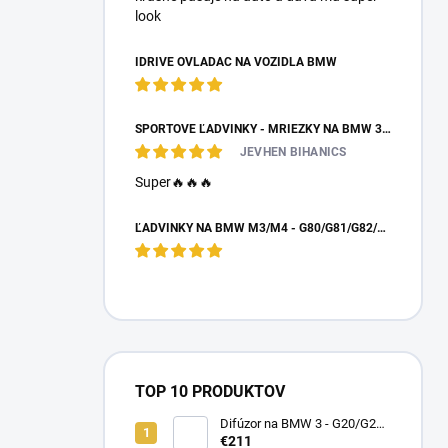
look
IDRIVE OVLÁDAČ NA VOZIDLÁ BMW
ŠPORTOVÉ ĽADVINKY - MRIEŽKY NA BMW 3 - E90/E91 PO FACELIFTE
JEVHEN BIHANICS
Super🔥🔥🔥
ĽADVINKY NA BMW M3/M4 - G80/G81/G82/G83 - DRY CARBON
TOP 10 PRODUKTOV
Difúzor na BMW 3 - G20/G21
preLCI - brzdové svetlo
€211