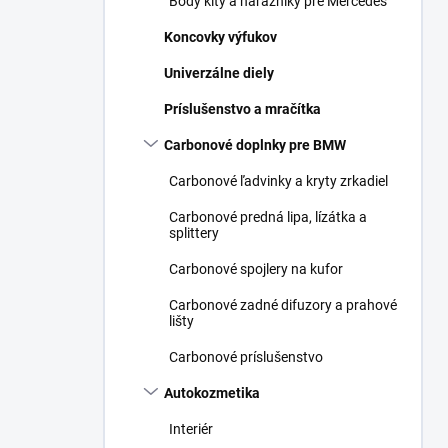
Body kity a nárazníky pre Mercedes
Koncovky výfukov
Univerzálne diely
Príslušenstvo a mračítka
Carbonové doplnky pre BMW
Carbonové ľadvinky a kryty zrkadiel
Carbonové predná lipa, lízátka a
splittery
Carbonové spojlery na kufor
Carbonové zadné difuzory a prahové
lišty
Carbonové príslušenstvo
Autokozmetika
Interiér