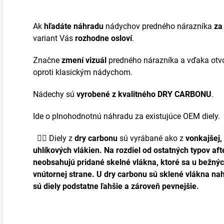
Ak
hľadáte náhradu
nádychov predného nárazníka
za
variant Vás
rozhodne osloví
.
Značne
zmení vizuál
predného nárazníka a vďaka ot
oproti klasickým nádychom.
Nádechy sú
vyrobené z kvalitného DRY CARBONU
.
Ide o plnohodnotnú náhradu za existujúce OEM diely.
👉🏼
Diely z
dry carbonu
sú vyrábané ako z
vonkajšej, 
uhlíkových vlákien. Na rozdiel od ostatných typov a
neobsahujú
pridané
skelné vlákna
, ktoré sa u bežný
vnútornej strane. U
dry carbonu
sú sklené vlákna n
sú diely
podstatne ľahšie a zároveň pevnejšie
.