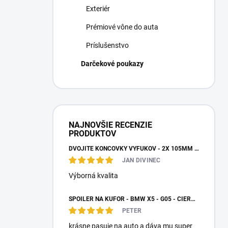
Exteriér
Prémiové vône do auta
Príslušenstvo
Darčekové poukazy
NAJNOVŠIE RECENZIE
PRODUKTOV
DVOJITÉ KONCOVKY VÝFUKOV - 2X 105MM VÝSTUP
JAN DIVINEC
Výborná kvalita
SPOILER NA KUFOR - BMW X5 - G05 - ČIERNY LESK
PETER
krásne pasuje na auto a dáva mu super