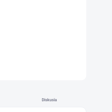
ZABUDNUTÉ HESLO
−
+
Pridať do košíka
arbónové nádychy vzduchu predného nárazníka - BMW
M3/M4 - G80/G81/G82/G83
!!! Kompatibilný iba s predným M3/M4 nárazníkom (nie
imitáciou) !!!
ILNÉ INFORMÁCIE
OPÝTAŤ SA
Diskusia