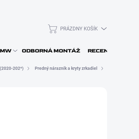
PRÁZDNY KOŠÍK
NÁKUPNÝ
KOŠÍK
L
BMW
ODBORNÁ MONTÁŽ
RECENZIE
DOP
(2020-202*)
Predný nárazník a kryty zrkadiel
858
€799
Prihlásiť sa
0,33 bez DPH
otková
ADOM - ODOSIELAME DO 48H
Nová registrácia
: