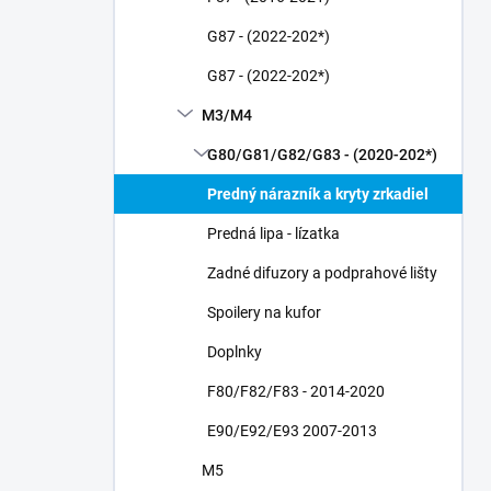
G87 - (2022-202*)
G87 - (2022-202*)
M3/M4
G80/G81/G82/G83 - (2020-202*)
Predný nárazník a kryty zrkadiel
Predná lipa - lízatka
Zadné difuzory a podprahové lišty
Spoilery na kufor
Doplnky
F80/F82/F83 - 2014-2020
E90/E92/E93 2007-2013
M5