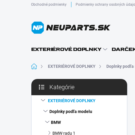
Prejsť
Obchodné podmienky
Podmienky ochrany osobných údaj
na
obsah
EXTERIÉROVÉ DOPLNKY
DARČEK
Domov
EXTERIÉROVÉ DOPLNKY
Doplnky podľa
B
Kategórie
o
Preskočiť
č
kategórie
n
EXTERIÉROVÉ DOPLNKY
ý
Doplnky podľa modelu
p
a
BMW
n
BMW radu 1