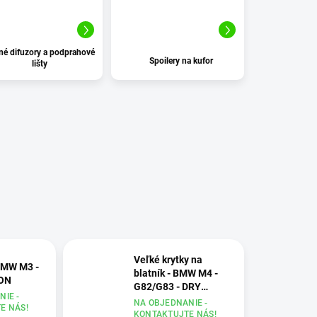
ZABUDNUTÉ HESLO
né difuzory a podprahové
Spoilery na kufor
lišty
Veľké krytky na
BMW M3 -
blatník - BMW M4 -
BON
G82/G83 - DRY
IE -
CARBON
NA OBJEDNANIE -
E NÁS!
KONTAKTUJTE NÁS!