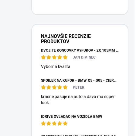
NAJNOVŠIE RECENZIE
PRODUKTOV
DVOJITÉ KONCOVKY VÝFUKOV - 2X 105MM VÝSTUP
JAN DIVINEC
Výborná kvalita
SPOILER NA KUFOR - BMW X5 - G05 - ČIERNY LESK
PETER
krásne pasuje na auto a dáva mu super
look
IDRIVE OVLÁDAČ NA VOZIDLÁ BMW