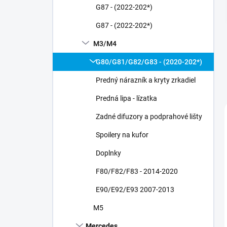
G87 - (2022-202*)
G87 - (2022-202*)
M3/M4
G80/G81/G82/G83 - (2020-202*)
Predný nárazník a kryty zrkadiel
Predná lipa - lízatka
Zadné difuzory a podprahové lišty
Spoilery na kufor
Doplnky
F80/F82/F83 - 2014-2020
E90/E92/E93 2007-2013
M5
Mercedes