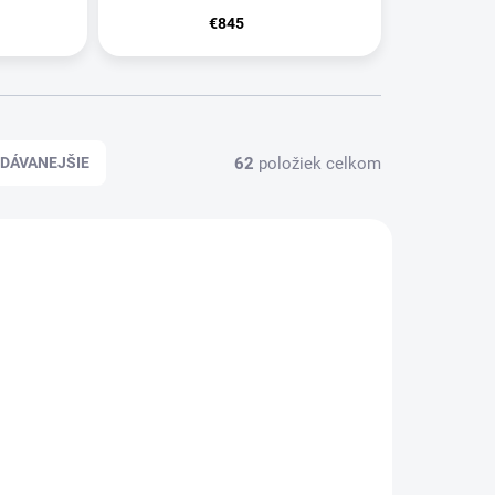
€845
62
položiek celkom
DÁVANEJŠIE
DRY CARBON
4662
4623
MAJ15
NANIE -
SKLADOM - ODOSIELAME DO
TE NÁS!
48H