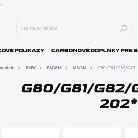
ov
Hľadať
E-MAI
OVÉ POUKAZY
CARBONOVÉ DOPLNKY PRE 
 modelu
BMW
BMW M
M3/M4
G80/G81/G82/G83 - 
HESLO
G80/G81/G82/G
202*