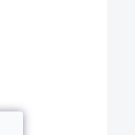
NANIE -
NA CESTE NA SKLAD
TE NÁS!
Difúzor na BMW
 BMW
M3/M4 -
G80/G81/G82/G83 -
 -
čierny lesk
€225
Detail
Určené pre vozidlá BMW
W
M3/M4 - G80/G81/G82/G83: !
/G83: !
Kompatibilný iba s vozidlami
idlami
so zadným Mkovým
nárazníkom ! DIFUZOR NIE JE
 NIE JE