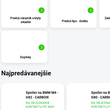
Predný nárazník a kryty
Zad
Predná lipa - lízatka
zrkadiel
Doplnky
Najpredávanejšie
Spoiler na BMW M4 -
Spoiler na 
G82 - CARBON
G80 - CAR
NA OBJEDNANIE -
NA OBJEDNAN
KONTAKTUJTE NÁS!
KONTAKTUJT