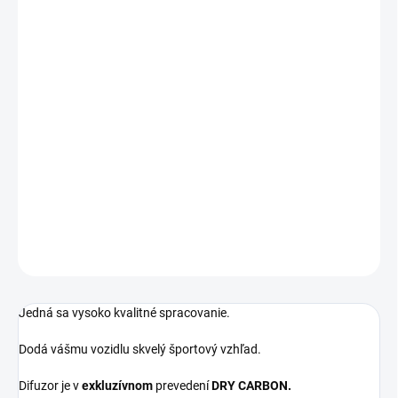
−
+
Pridať do košíka
Určené pre vozidlá BMW M3/M4 - G80/G81/G82/G83:
! Kompatibilný iba s vozidlami so zadným Mkovým nárazníkom !
DIFUZOR NIE JE KOMPATIBILNÝ S M PAKETOVÝM
NÁRAZNÍKOM
DETAILNÉ INFORMÁCIE
OPÝTAŤ SA
Jedná sa vysoko kvalitné spracovanie.
Dodá vášmu vozidlu skvelý športový vzhľad.
Difuzor je v
exkluzívnom
prevedení
DRY CARBON
.