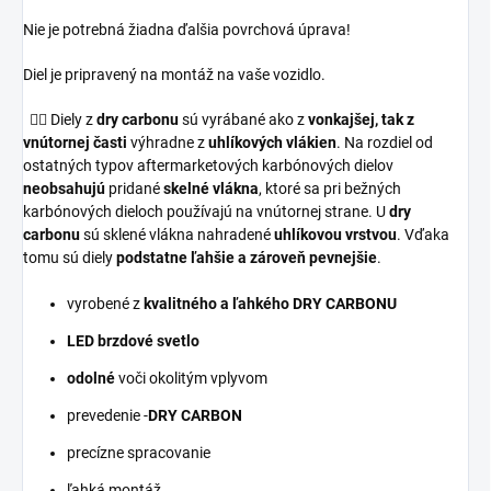
Nie je potrebná žiadna ďalšia povrchová úprava!
Diel je pripravený na montáž na vaše vozidlo.
👉🏼 Diely z
dry carbonu
sú vyrábané ako z
vonkajšej, tak z
vnútornej časti
výhradne z
uhlíkových vlákien
. Na rozdiel od
ostatných typov aftermarketových karbónových dielov
neobsahujú
pridané
skelné vlákna
, ktoré sa pri bežných
karbónových dieloch používajú na vnútornej strane. U
dry
carbonu
sú sklené vlákna nahradené
uhlíkovou vrstvou
. Vďaka
tomu sú diely
podstatne ľahšie a zároveň pevnejšie
.
vyrobené z
kvalitného a ľahkého DRY CARBONU
LED brzdové svetlo
odolné
voči okolitým vplyvom
prevedenie -
DRY CARBON
precízne spracovanie
ľahká montáž