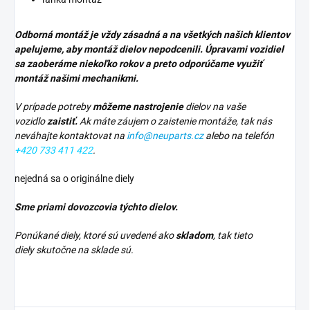
Odborná montáž je vždy zásadná a na všetkých našich klientov
apelujeme, aby montáž dielov nepodcenili. Úpravami vozidiel
sa zaoberáme niekoľko rokov a preto odporúčame využiť
montáž našimi mechanikmi.
V prípade potreby
môžeme nastrojenie
dielov na vaše
vozidlo
zaistiť.
Ak máte záujem o zaistenie montáže, tak nás
neváhajte kontaktovat na
info@neuparts.cz
alebo na telefón
+420 733 411 422
.
nejedná sa o originálne diely
Sme priami dovozcovia týchto dielov.
Ponúkané diely, ktoré sú uvedené ako
skladom
, tak tieto
diely skutočne na sklade sú.