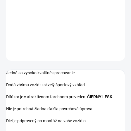
! Kompatibilný iba s vozidlami so zadným Mkovým nárazníkom !
DIFUZOR NIE JE KOMPATIBILNÝ S M PAKETOVÝM
NÁRAZNÍKOM
DETAILNÉ INFORMÁCIE
OPÝTAŤ SA
Jedná sa vysoko kvalitné spracovanie.
Dodá vášmu vozidlu skvelý športový vzhľad.
Difúzor je v atraktívnom farebnom prevedení
ČIERNY LESK.
Nie je potrebná žiadna ďalšia povrchová úprava!
Diel je pripravený na montáž na vaše vozidlo.