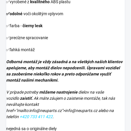
✅vyrobené z
kvalitného
ABS plastu
✅odolné
voči okolitým vplyvom
✅farba -
čierny lesk
✅precízne spracovanie
✅ľahká montáž
Odborná montáž je vždy zásadná a na všetkých našich klientov
apelujeme, aby montáž dielov nepodcenili. Úpravami vozidiel
sa zaoberáme niekoľko rokov a preto odporúčame využiť
montáž našimi mechanikmi.
V prípade potreby
môžeme nastrojenie
dielov na vaše
vozidlo
zaistiť.
Ak máte záujem o zaistenie montáže, tak nás
neváhajte kontakt
href="mailto:info@neuparts.cz">info@neuparts.cz alebo na
telefón
+420 733 411 422
.
nejedná sa o originálne diely