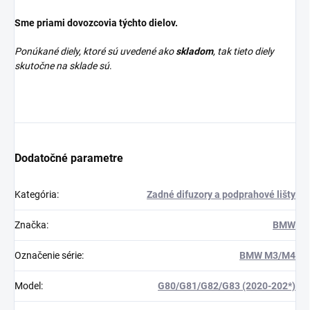
Sme priami dovozcovia týchto dielov.
Ponúkané diely, ktoré sú uvedené ako
skladom
, tak tieto diely
skutočne na sklade sú
.
Dodatočné parametre
Kategória
:
Zadné difuzory a podprahové lišty
Značka
:
BMW
Označenie série
:
BMW M3/M4
Model
:
G80/G81/G82/G83 (2020-202*)