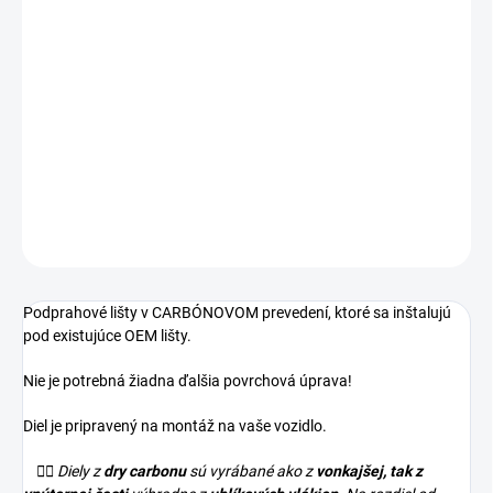
−
+
Pridať do košíka
Podprahové lišty v atraktívnom prevedení dry carbon
kompatibilné s vozidlami BMW M4 - G82/G83.
Určené iba pre vozidlá s M3 prahmi.
DETAILNÉ INFORMÁCIE
OPÝTAŤ SA
Podprahové lišty v CARBÓNOVOM prevedení, ktoré sa inštalujú
pod existujúce OEM lišty.
Nie je potrebná žiadna ďalšia povrchová úprava!
Diel je pripravený na montáž na vaše vozidlo.
👉🏼 Diely z
dry carbonu
sú vyrábané ako z
vonkajšej, tak z