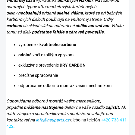
vnútornej časti
výhradne z
uhlíkových vlákien
. Na rozdiel od
ostatných typov aftermarketových karbónových
dielov
neobsahujú
pridané
skelné vlákna
, ktoré sa pri bežných
karbónových dieloch používajú na vnútornej strane. U
dry
carbonu
sú sklené vlákna nahradené
uhlíkovou vrstvou
. Vďaka
tomu sú diely
podstatne ľahšie a zároveň pevnejšie
.
vyrobené z
kvalitného carbónu
odolné
voči okolitým vplyvom
exkluzívne prevedenie
DRY CARBON
precízne spracovanie
odporúčame odbornú montáž vašim mechanikom
Odporúčame odbornú montáž vašim mechanikom,
prípadne
môžeme nastrojenie
dielov na vaše vozidlo
zajistit.
Ak
máte záujem o sprostredkovanie montáže, neváhajte nás
kontaktovať na
info@neuparts.cz
alebo na telefón
+420 733 411
422.