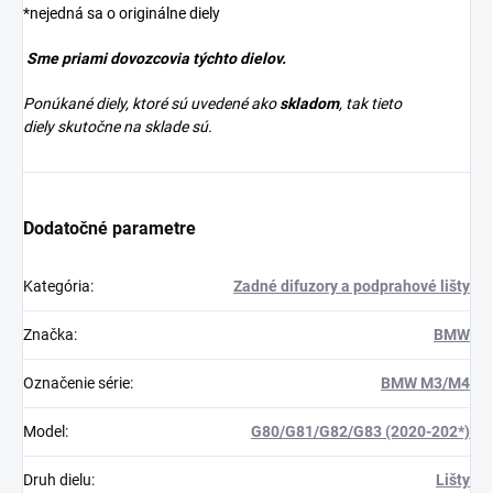
*nejedná sa o originálne diely
Sme priami dovozcovia týchto dielov.
Ponúkané diely, ktoré sú uvedené ako
skladom
, tak tieto
diely skutočne na sklade sú.
Dodatočné parametre
Kategória
:
Zadné difuzory a podprahové lišty
Značka
:
BMW
Označenie série
:
BMW M3/M4
Model
:
G80/G81/G82/G83 (2020-202*)
Druh dielu
:
Lišty