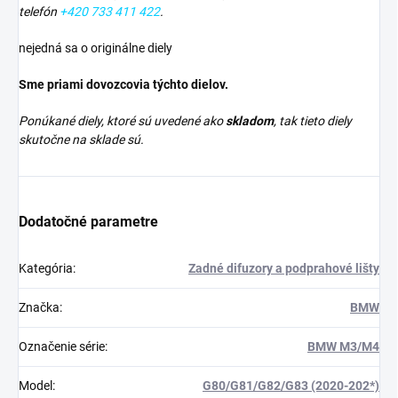
telefón
+420 733 411 422
.
nejedná sa o originálne diely
Sme priami dovozcovia týchto dielov.
Ponúkané diely, ktoré sú uvedené ako
skladom
, tak tieto diely
skutočne na sklade sú.
Dodatočné parametre
Kategória
:
Zadné difuzory a podprahové lišty
Značka
:
BMW
Označenie série
:
BMW M3/M4
Model
:
G80/G81/G82/G83 (2020-202*)