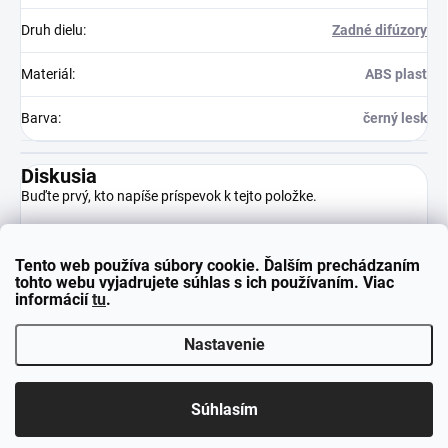
Druh dielu
:
Zadné difúzory
Materiál
:
ABS plast
Barva
:
černý lesk
Diskusia
Buďte prvý, kto napíše príspevok k tejto položke.
Tento web používa súbory cookie. Ďalším prechádzaním
Pridať komentár
tohto webu vyjadrujete súhlas s ich používaním. Viac
informácií
tu
.
Nastavenie
Z
Copyright 2026
neuparts.sk
. Všetky práva vyhradené.
á
Súhlasím
p
Vytvoril Shoptet