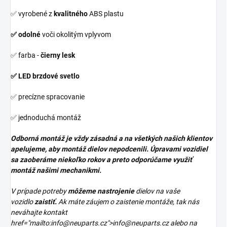
✅ vyrobené z
kvalitného
ABS plastu
✅ odolné
voči okolitým vplyvom
✅ farba -
čierny lesk
✅ LED brzdové svetlo
✅ precízne spracovanie
✅ jednoduchá montáž
Odborná montáž je vždy zásadná a na všetkých našich klientov
apelujeme, aby montáž dielov nepodcenili. Úpravami vozidiel
sa zaoberáme niekoľko rokov a preto odporúčame využiť
montáž našimi mechanikmi.
V prípade potreby
môžeme nastrojenie
dielov na vaše
vozidlo
zaistiť.
Ak máte záujem o zaistenie montáže, tak nás
neváhajte kontakt
href="mailto:info@neuparts.cz">info@neuparts.cz alebo na