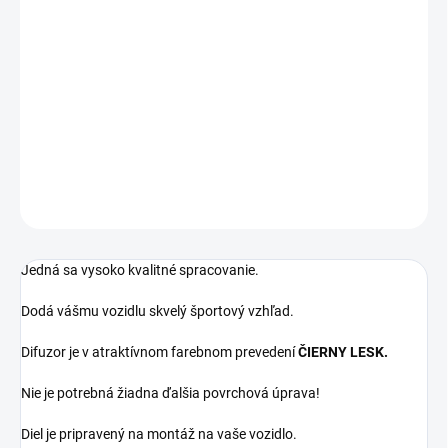
G80/G81/G82/G83:
! Kompatibilný iba s vozidlami so zadným Mkovým nárazníkom !
!!! DIFUZOR NIE JE KOMPATIBILNÝ S M PAKETOVÝM
NÁRAZNÍKOM !!!
DETAILNÉ INFORMÁCIE
OPÝTAŤ SA
Jedná sa vysoko kvalitné spracovanie.
Dodá vášmu vozidlu skvelý športový vzhľad.
Difuzor je v atraktívnom farebnom prevedení
ČIERNY LESK.
Nie je potrebná žiadna ďalšia povrchová úprava!
Diel je pripravený na montáž na vaše vozidlo.