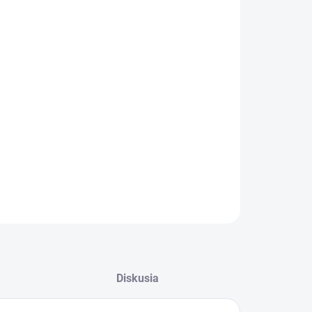
ZABUDNUTÉ HESLO
−
+
Pridať do košíka
rbónové krytky - trims - na blatníky - BMW M3 - G80/G81
!!! Kompatibilný iba s M3 blatníkmi !!!
ILNÉ INFORMÁCIE
OPÝTAŤ SA
Diskusia