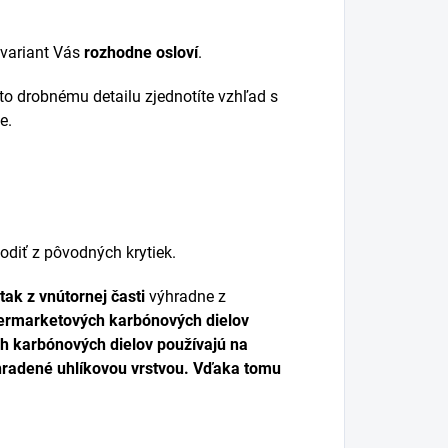
 variant Vás
rozhodne osloví
.
o drobnému detailu zjednotíte vzhľad s
e.
odiť z pôvodných krytiek.
tak z vnútornej časti
výhradne z
ftermarketových karbónových dielov
ch karbónových dielov používajú na
ahradené
uhlíkovou vrstvou
. Vďaka tomu