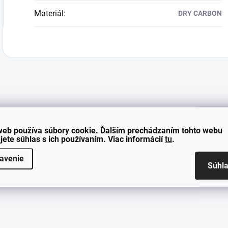
Materiál
:
DRY CARBON
MENO
web používa súbory cookie. Ďalším prechádzaním tohto webu
jete súhlas s ich používaním. Viac informácií
tu
.
avenie
Súhl
E-MAIL
KOMENTÁR