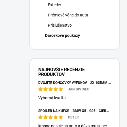
Exteriér
Prémiové vône do auta
Príslušenstvo
Darčekové poukazy
NAJNOVŠIE RECENZIE
PRODUKTOV
DVOJITÉ KONCOVKY VÝFUKOV - 2X 105MM VÝSTUP
JAN DIVINEC
Výborná kvalita
SPOILER NA KUFOR - BMW X5 - G05 - ČIERNY LESK
PETER
krásne pasuje na auto a dáva mu super