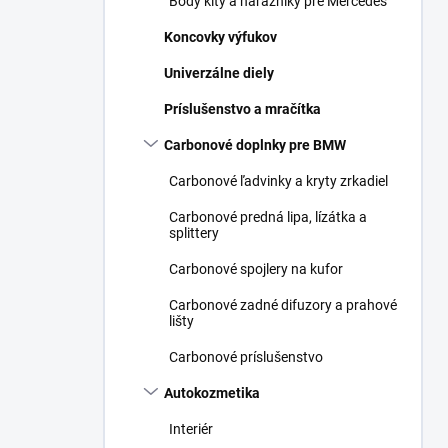
Body kity a nárazníky pre Mercedes
Koncovky výfukov
Univerzálne diely
Príslušenstvo a mračítka
Carbonové doplnky pre BMW
Carbonové ľadvinky a kryty zrkadiel
Carbonové predná lipa, lízátka a
splittery
Carbonové spojlery na kufor
Carbonové zadné difuzory a prahové
lišty
Carbonové príslušenstvo
Autokozmetika
Interiér