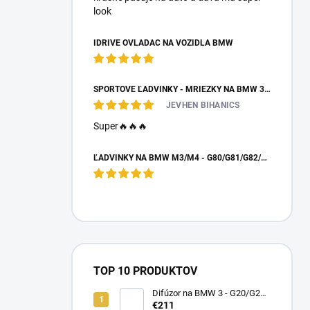
look
IDRIVE OVLÁDAČ NA VOZIDLÁ BMW
ŠPORTOVÉ ĽADVINKY - MRIEŽKY NA BMW 3 - E90/E91 PO FACELIFTE
JEVHEN BIHANICS
Super🔥🔥🔥
ĽADVINKY NA BMW M3/M4 - G80/G81/G82/G83 - DRY CARBON
TOP 10 PRODUKTOV
Difúzor na BMW 3 - G20/G21
preLCI - brzdové svetlo
€211