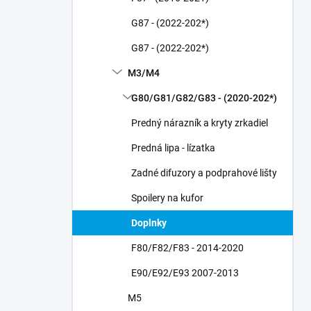
G87 - (2022-202*)
G87 - (2022-202*)
M3/M4
G80/G81/G82/G83 - (2020-202*)
Predný nárazník a kryty zrkadiel
Predná lipa - lízatka
Zadné difuzory a podprahové lišty
Spoilery na kufor
Doplnky
F80/F82/F83 - 2014-2020
E90/E92/E93 2007-2013
M5