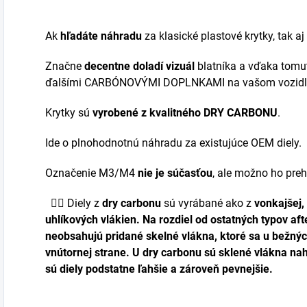
Ak
hľadáte náhradu
za klasické plastové krytky, tak aj
Značne
decentne doladí vizuál
blatníka a vďaka tomut
ďalšími CARBÓNOVÝMI DOPLNKAMI na vašom vozidl
Krytky sú
vyrobené z kvalitného DRY CARBONU
.
Ide o plnohodnotnú náhradu za existujúce OEM diely.
Označenie M3/M4
nie je súčasťou
, ale možno ho preh
👉🏼
Diely z
dry carbonu
sú vyrábané ako z
vonkajšej, 
uhlíkových vlákien. Na rozdiel od ostatných typov a
neobsahujú
pridané
skelné vlákna
, ktoré sa u bežný
vnútornej strane. U
dry carbonu
sú sklené vlákna n
sú diely
podstatne ľahšie a zároveň pevnejšie
.