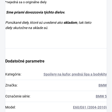
*nejedná sa o originálne diely
Sme priami dovozcovia týchto dielov.
Ponúkané diely, ktoré sú uvedené ako
skladom
, tak tieto
diely skutočne na sklade sú.
Dodatočné parametre
Kategória
:
Spoilery na kufor, predná lipa a bodykity
Značka
:
BMW
Označenie série
:
BMW 5
Model
:
E60/E61 (2004-2010)