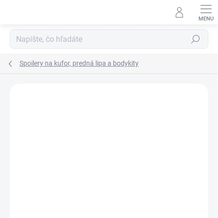
Prejsť
na
obsah
Hľadať
Spoilery na kufor, predná lipa a bodykity
E-MAIL
Podrobnosti hodnotenia
Neohodnotené
HESLO
Prihlásiť sa
Nová registrácia