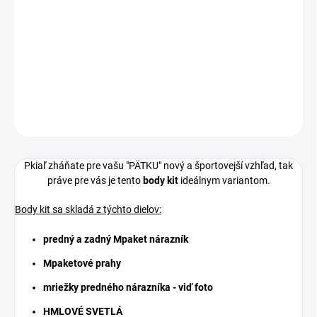
Kompletné Mpaket body kit na BMW 5 - E60 - bez
rozdielu roku výroby
DETAILNÉ INFORMÁCIE
OPÝTAŤ SA
P
kiaľ zháňate pre vašu "PÄTKU" nový a športovejší vzhľad, tak
práve pre vás je tento
body kit
ideálnym variantom.
Body kit sa skladá z týchto dielov:
predný a zadný Mpaket nárazník
Mpaketové prahy
mriežky predného nárazníka - viď foto
HMLOVÉ SVETLÁ