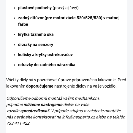
plastové podbehy
(pravý aj ľavý)
zadný difúzor (pre motorizácie 520/525/530) v matnej
farbe
krytka ťažného oka
držiaky na senzory
kolísky a krytky ostrekovačov
odrazky do zadného nárazníka
Všetky diely sú v povrchovej úprave pripravené na lakovanie. Pred
lakovaním
doporučujeme
nastrojenie dielov na vaše vozidlo.
Odporúčame odbornú montáž vašim mechanikom,
prípadne
môžeme nastrojenie
dielov na vaše
vozidlo
sprostredkovať.
V prípade záujmu o zaistenie montáže
nás neváhajte kontaktovať na
info@neuparts.cz
alebo na telefón
733 411 422.