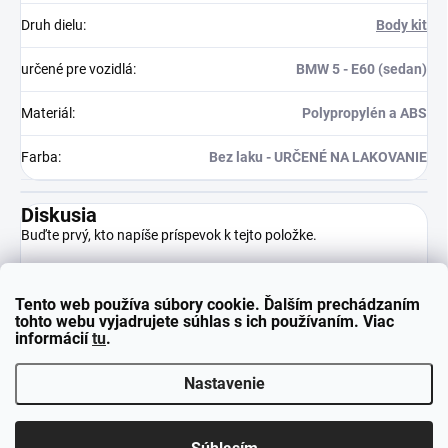
Druh dielu
:
Body kit
určené pre vozidlá
:
BMW 5 - E60 (sedan)
Materiál
:
Polypropylén a ABS
Farba
:
Bez laku - URČENÉ NA LAKOVANIE
Diskusia
Buďte prvý, kto napíše príspevok k tejto položke.
Tento web používa súbory cookie. Ďalším prechádzaním
Pridať komentár
tohto webu vyjadrujete súhlas s ich používaním. Viac
informácií
tu
.
Nastavenie
Z
Copyright 2026
neuparts.sk
. Všetky práva vyhradené.
á