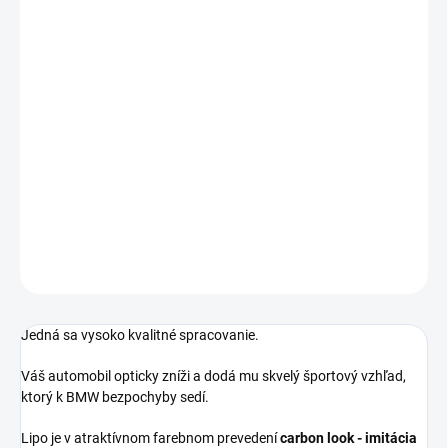
−
+
Pridať do košíka
Športové lipo - pod predný nárazník pre vozidlá BMW radu 4:
F32/F33/F36 - bez rozdielu roku výroby
!!! Kompatibilný iba s vozidlami s predným M paketovým nárazníkom
!!!
DETAILNÉ INFORMÁCIE
OPÝTAŤ SA
Jedná sa vysoko kvalitné spracovanie.
Váš automobil opticky zníži a dodá mu skvelý športový vzhľad,
ktorý k BMW bezpochyby sedí.
Lipo je v atraktívnom farebnom prevedení
carbon look - imitácia