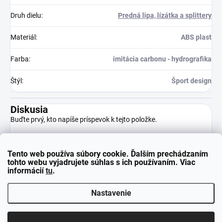
Druh dielu
:
Predná lipa, lízátka a splittery
Materiál
:
ABS plast
Farba
:
imitácia carbonu - hydrografika
Štýl
:
Šport design
Diskusia
Buďte prvý, kto napíše príspevok k tejto položke.
Tento web používa súbory cookie. Ďalším prechádzaním
Pridať komentár
tohto webu vyjadrujete súhlas s ich používaním. Viac
informácií
tu
.
Nastavenie
Z
Copyright 2026
neuparts.sk
. Všetky práva vyhradené.