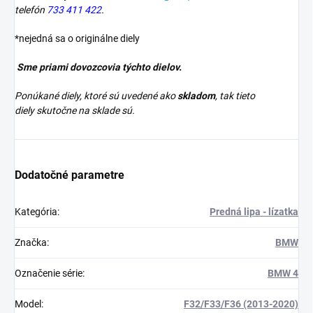
telefón
733 411 422
.
*nejedná sa o originálne diely
Sme priami dovozcovia týchto dielov.
Ponúkané diely, ktoré sú uvedené ako
skladom
, tak tieto
diely skutočne na sklade sú.
Dodatočné parametre
Kategória
:
Predná lipa - lízatka
Značka
:
BMW
Označenie série
:
BMW 4
Model
:
F32/F33/F36 (2013-2020)