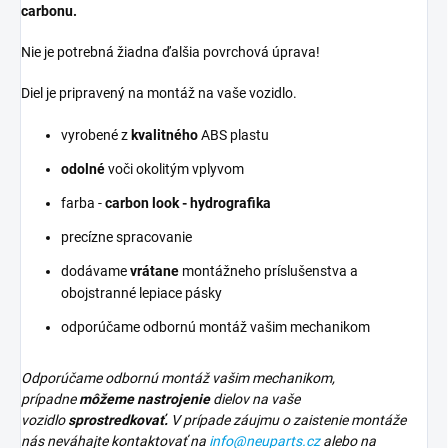
carbonu.
Nie je potrebná žiadna ďalšia povrchová úprava!
Diel je pripravený na montáž na vaše vozidlo.
vyrobené z
kvalitného
ABS plastu
odolné
voči okolitým vplyvom
farba -
carbon look - hydrografika
precízne spracovanie
dodávame
vrátane
montážneho príslušenstva a
obojstranné lepiace pásky
odporúčame odbornú montáž vašim mechanikom
Odporúčame odbornú montáž vašim mechanikom,
prípadne
môžeme nastrojenie
dielov na vaše
vozidlo
sprostredkovať.
V prípade záujmu o zaistenie montáže
nás neváhajte kontaktovať na
info@neuparts.cz
alebo na