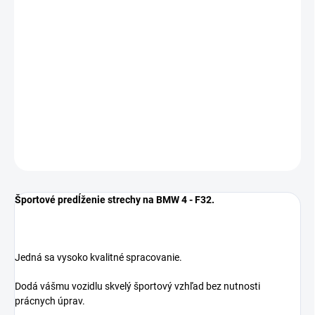
−
+
Pridať do košíka
Spoiler je určený pre vozidlá BMW 4 - F32 - bez rozdielu roku
výroby.
*FARBA ČIERNY LESK*
DETAILNÉ INFORMÁCIE
OPÝTAŤ SA
Športové predĺženie strechy na BMW 4 - F32.
Jedná sa vysoko kvalitné spracovanie.
Dodá vášmu vozidlu skvelý športový vzhľad bez nutnosti
prácnych úprav.