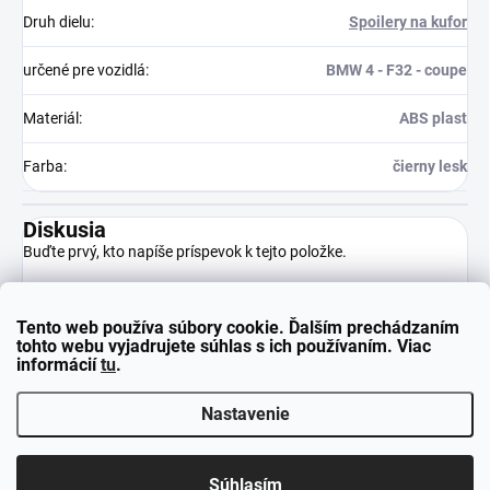
Druh dielu
:
Spoilery na kufor
určené pre vozidlá
:
BMW 4 - F32 - coupe
Materiál
:
ABS plast
Farba
:
čierny lesk
Diskusia
Buďte prvý, kto napíše príspevok k tejto položke.
Tento web používa súbory cookie. Ďalším prechádzaním
Pridať komentár
tohto webu vyjadrujete súhlas s ich používaním. Viac
informácií
tu
.
Nastavenie
Z
Copyright 2026
neuparts.sk
. Všetky práva vyhradené.
á
Súhlasím