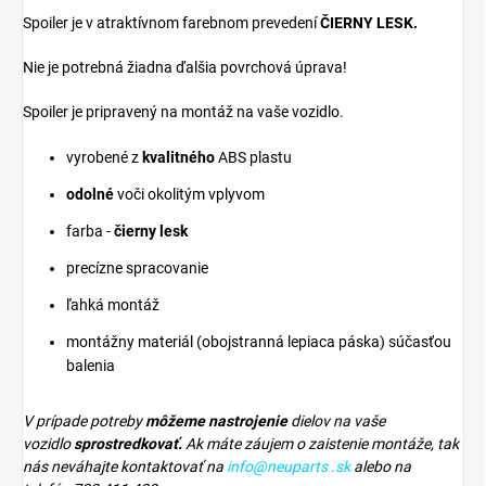
Spoiler je v atraktívnom farebnom prevedení
ČIERNY LESK.
Nie je potrebná žiadna ďalšia povrchová úprava!
Spoiler je pripravený na montáž na vaše vozidlo.
vyrobené z
kvalitného
ABS plastu
odolné
voči okolitým vplyvom
farba -
čierny lesk
precízne spracovanie
ľahká montáž
montážny materiál (obojstranná lepiaca páska) súčasťou
balenia
V prípade potreby
môžeme nastrojenie
dielov na vaše
vozidlo
sprostredkovať.
Ak máte záujem o zaistenie montáže, tak
nás neváhajte kontaktovať na
info@neuparts .sk
alebo na