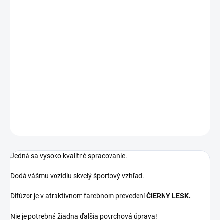
Určené pre vozidlá BMW 3 GT:
BMW 3 GT - F34 (2013 - 202*) S DVOJITOU KONCOVKOU NA
ĽAVEJ STRANE
! Kompatibilný iba s vozidlami so zadným M paketovým
nárazníkom !
DETAILNÉ INFORMÁCIE
OPÝTAŤ SA
Jedná sa vysoko kvalitné spracovanie.
Dodá vášmu vozidlu skvelý športový vzhľad.
Difúzor je v atraktívnom farebnom prevedení
ČIERNY LESK.
Nie je potrebná žiadna ďalšia povrchová úprava!