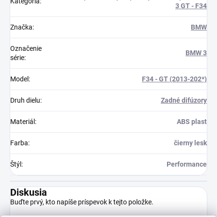
Kategória
:
3 GT - F34
Značka
:
BMW
Označenie
BMW 3
série
:
Model
:
F34 - GT (2013-202*)
Druh dielu
:
Zadné difúzory
Materiál
:
ABS plast
Farba
:
čierny lesk
Štýl
:
Performance
Diskusia
Buďte prvý, kto napíše príspevok k tejto položke.