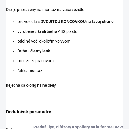
Diel je pripravený na montáž na vaše vozidlo.
pre vozidlá s
DVOJITOU KONCOVKOU na ľavej strane
vyrobené z
kvalitného
ABS plastu
odolné
voči okolitým vplyvom
farba -
čierny lesk
precízne spracovanie
ľahká montáž
nejedná sa o originálne diely
Dodatočné parametre
Predná lipa, difúzory a spoilery na kufor pre BMW