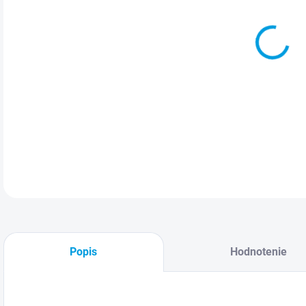
Špo
!!! 
DETA
Popis
Hodnotenie