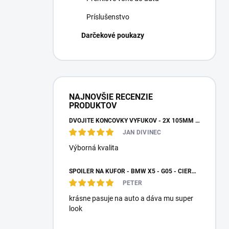
Príslušenstvo
Darčekové poukazy
NAJNOVŠIE RECENZIE
PRODUKTOV
DVOJITÉ KONCOVKY VÝFUKOV - 2X 105MM VÝSTUP
JAN DIVINEC
Výborná kvalita
SPOILER NA KUFOR - BMW X5 - G05 - ČIERNY LESK
PETER
krásne pasuje na auto a dáva mu super
look