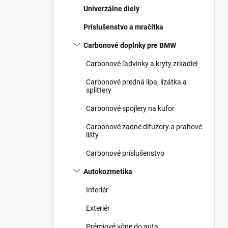
Univerzálne diely
Príslušenstvo a mračítka
Carbonové doplnky pre BMW
Carbonové ľadvinky a kryty zrkadiel
Carbonové predná lipa, lízátka a
splittery
Carbonové spojlery na kufor
Carbonové zadné difuzory a prahové
lišty
Carbonové príslušenstvo
Autokozmetika
Interiér
Exteriér
Prémiové vône do auta