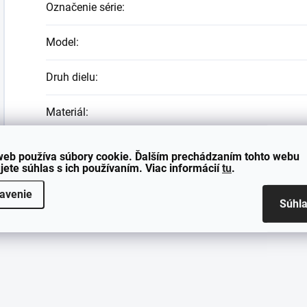
Označenie série
:
Model
:
Druh dielu
:
Materiál
:
Farba
:
web používa súbory cookie. Ďalším prechádzaním tohto webu
jete súhlas s ich používaním. Viac informácií
tu
.
avenie
Súhl