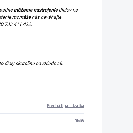
ípadne
môžeme nastrojenie
dielov na
stenie montáže nás neváhajte
20
733 411 422
.
ieto diely skutočne na sklade sú.
Predná lipa - lízatka
BMW