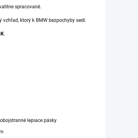
kvalitne spracované.
vý vzhľad, ktorý k BMW bezpochyby sedí.
SK
.
obojstranné lepiace pásky
om