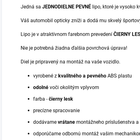
Jedná sa
JEDNODIELNE
PEVNÉ
lipo, ktoré je vysoko 
Váš automobil opticky zníži a dodá mu skvelý športo
Lipo je v atraktívnom farebnom prevedení
ČIERNY LE
Nie je potrebná žiadna ďalšia povrchová úprava!
Diel je pripravený na montáž na vaše vozidlo.
vyrobené z
kvalitného a pevného
ABS plastu
odolné
voči okolitým vplyvom
farba -
čierny lesk
precízne spracovanie
dodávame
vrátane
montážneho príslušenstva a 
odporúčame odbornú montáž vašim mechanik