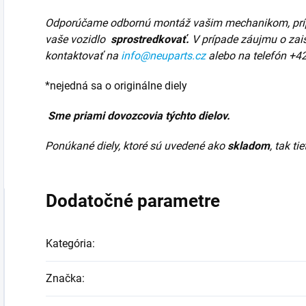
Odporúčame odbornú montáž vašim mechanikom, pr
vaše vozidlo
sprostredkovať.
V prípade záujmu o zai
kontaktovať na
info@neuparts.cz
alebo na telefón
+4
*nejedná sa o originálne diely
Sme priami dovozcovia týchto dielov.
Ponúkané diely, ktoré sú uvedené ako
skladom
, tak t
Dodatočné parametre
Kategória
:
Značka
: