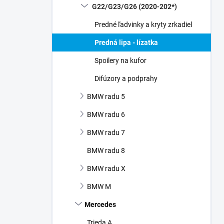
G22/G23/G26 (2020-202*)
Predné ľadvinky a kryty zrkadiel
Predná lipa - lízatka
Spoilery na kufor
Difúzory a podprahy
BMW radu 5
BMW radu 6
BMW radu 7
BMW radu 8
BMW radu X
BMW M
Mercedes
Trieda A