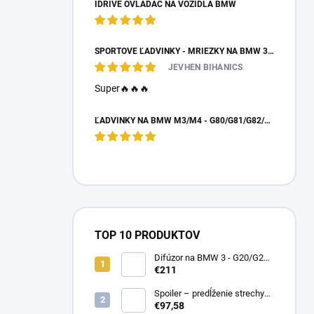
IDRIVE OVLÁDAČ NA VOZIDLÁ BMW
ŠPORTOVÉ ĽADVINKY - MRIEŽKY NA BMW 3 - E90/E91 PO FACELIFTE
JEVHEN BIHANICS
Super🔥🔥🔥
ĽADVINKY NA BMW M3/M4 - G80/G81/G82/G83 - DRY CARBON
TOP 10 PRODUKTOV
Difúzor na BMW 3 - G20/G21
preLCI - brzdové svetlo
€211
Spoiler – predĺženie strechy
BMW 1 – F20/F21 – čierny
€97,58