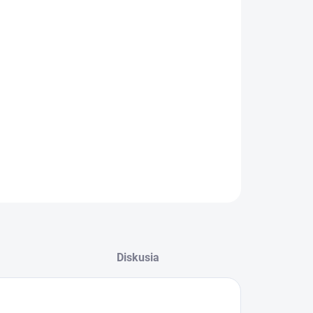
−
+
Pridať do košíka
ZABUDNUTÉ HESLO
rtové lipo pod predný nárazník pre vozidlá BMW radu 4 -
G22/G23 - COUPE/CABRIO.
Kompatibilný iba s vozidlami s predným M paketovým nárazníkom
!!!
ILNÉ INFORMÁCIE
OPÝTAŤ SA
Diskusia