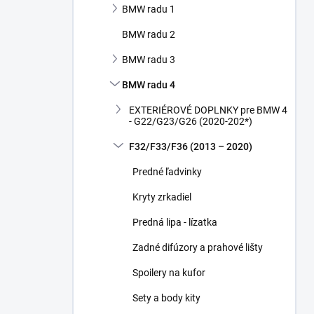
BMW radu 1
e
l
BMW radu 2
BMW radu 3
BMW radu 4
EXTERIÉROVÉ DOPLNKY pre BMW 4
- G22/G23/G26 (2020-202*)
F32/F33/F36 (2013 – 2020)
Predné ľadvinky
Kryty zrkadiel
Predná lipa - lízatka
Zadné difúzory a prahové lišty
Spoilery na kufor
Sety a body kity