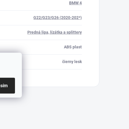
BMW 4
G22/G23/G26 (2020-202*)
Predná lipa, lízátka a splittery
ABS plast
čierny lesk
asím