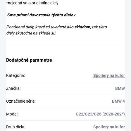
*nejedná sa o originálne diely
Sme priami dovozcovia týchto dielov.
Ponúkané diely, ktoré sú uvedené ako
skladom
, tak tieto
diely skutočne na sklade sú.
Dodatočné parametre
Kategória
:
Spoilery na kufor
Značka
:
BMW
Označenie série
:
BMW 4
Model
:
G22/G23/G26 (2020-202*)
Druh dielu
:
Spoilery na kufor