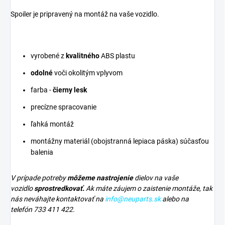
Spoiler je pripravený na montáž na vaše vozidlo.
vyrobené z
kvalitného
ABS plastu
odolné
voči okolitým vplyvom
farba -
čierny lesk
precízne spracovanie
ľahká montáž
montážny materiál (obojstranná lepiaca páska) súčasťou
balenia
V prípade potreby
môžeme nastrojenie
dielov na vaše
vozidlo
sprostredkovať.
Ak máte záujem o zaistenie montáže, tak
nás neváhajte kontaktovať na
info@neuparts.sk
alebo na
telefón 733 411 422.