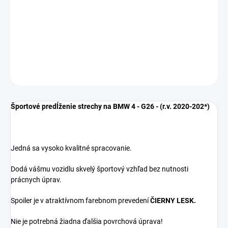
rozdielu roku výroby.
*FARBA ČIERNY LESK*
DETAILNÉ INFORMÁCIE
OPÝTAŤ SA
Športové predĺženie strechy na BMW 4 - G26 - (r.v. 2020-202*)
Jedná sa vysoko kvalitné spracovanie.
Dodá vášmu vozidlu skvelý športový vzhľad bez nutnosti
prácnych úprav.
Spoiler je v atraktívnom farebnom prevedení
ČIERNY LESK.
Nie je potrebná žiadna ďalšia povrchová úprava!