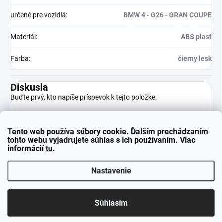
určené pre vozidlá
:
BMW 4 - G26 - GRAN COUPE
Materiál
:
ABS plast
Farba
:
čierny lesk
Diskusia
Buďte prvý, kto napíše príspevok k tejto položke.
Tento web používa súbory cookie. Ďalším prechádzaním
Pridať komentár
tohto webu vyjadrujete súhlas s ich používaním. Viac
informácií
tu
.
Nastavenie
Z
Copyright 2026
neuparts.sk
. Všetky práva vyhradené.
á
Súhlasím
p
Vytvoril Shoptet