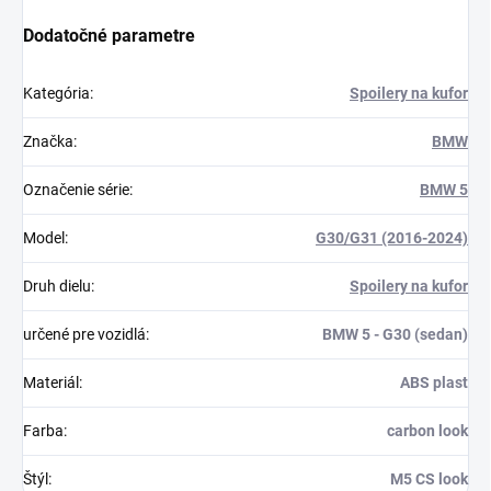
Dodatočné parametre
Kategória
:
Spoilery na kufor
Značka
:
BMW
Označenie série
:
BMW 5
Model
:
G30/G31 (2016-2024)
Druh dielu
:
Spoilery na kufor
určené pre vozidlá
:
BMW 5 - G30 (sedan)
Materiál
:
ABS plast
Farba
:
carbon look
Štýl
:
M5 CS look