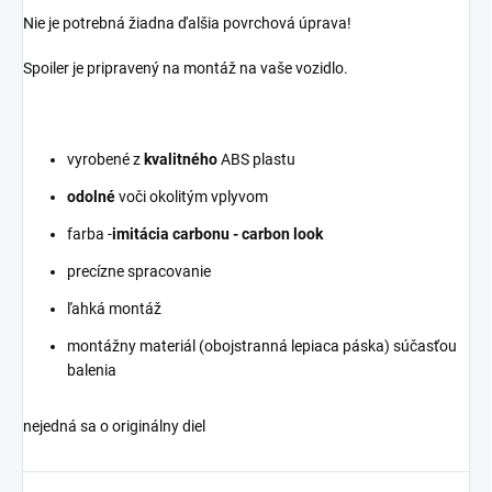
Nie je potrebná žiadna ďalšia povrchová úprava!
Spoiler je pripravený na montáž na vaše vozidlo.
vyrobené z
kvalitného
ABS plastu
odolné
voči okolitým vplyvom
farba -
imitácia carbonu - carbon look
precízne spracovanie
ľahká montáž
montážny materiál (obojstranná lepiaca páska) súčasťou
balenia
nejedná sa o originálny diel