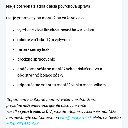
Nie je potrebná žiadna ďalšia povrchová úprava!
Diel je pripravený na montáž na vaše vozidlo.
vyrobené z
kvalitného a pevného
ABS plastu
odolné
voči okolitým vplyvom
farba -
čierny lesk
precízne spracovanie
dodávame
vrátane
montážneho príslušenstva a
obojstranné lepiace pásky
odporúčame odbornú montáž vašim mechanikom
Odporúčame odbornú montáž vašim mechanikom,
prípadne
môžeme nastrojenie
dielov na vaše
vozidlo
sprostredkovať.
V prípade záujmu o zaistenie montáže
nás neváhajte kontaktovať na
info@neuparts.sk
alebo na telefón
+420 733 411 422
.