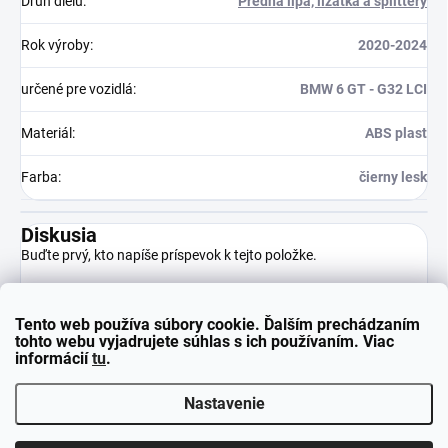
Druh dielu
:
Predná lipa, lízátka a splittery
Rok výroby
:
2020-2024
určené pre vozidlá
:
BMW 6 GT - G32 LCI
Materiál
:
ABS plast
Farba
:
čierny lesk
Diskusia
Buďte prvý, kto napíše príspevok k tejto položke.
Tento web používa súbory cookie. Ďalším prechádzaním
Pridať komentár
tohto webu vyjadrujete súhlas s ich používaním. Viac
informácií
tu
.
Nastavenie
Z