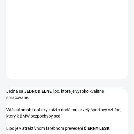
−
+
Pridať do košíka
Jednodielne lipo pod predný nárazník pre vozidlá BMW 6 GT -
G32 - po facelifte (2020-2024)
!!! Kompatibilný iba s vozidlami s predným M paketovým nárazníkom
!!!
DETAILNÉ INFORMÁCIE
OPÝTAŤ SA
Jedná sa
JEDNODIELNE
lipo, ktoré je vysoko kvalitne
spracované.
Váš automobil opticky zníži a dodá mu skvelý športový vzhľad,
ktorý k BMW bezpochyby sedí.
Lipo je v atraktívnom farebnom prevedení
ČIERNY LESK
.