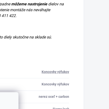
ípadne
môžeme nastrojenie
dielov na
stenie montáže nás neváhajte
3 411 422.
ieto diely skutočne na sklade sú.
Koncovky výfukov
Koncovky výfukov
nerez oceľ + carbon