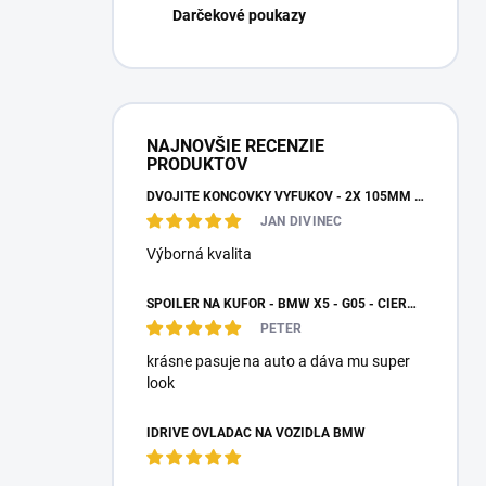
Darčekové poukazy
NAJNOVŠIE RECENZIE
PRODUKTOV
DVOJITÉ KONCOVKY VÝFUKOV - 2X 105MM VÝSTUP
JAN DIVINEC
Výborná kvalita
SPOILER NA KUFOR - BMW X5 - G05 - ČIERNY LESK
PETER
krásne pasuje na auto a dáva mu super
look
IDRIVE OVLÁDAČ NA VOZIDLÁ BMW