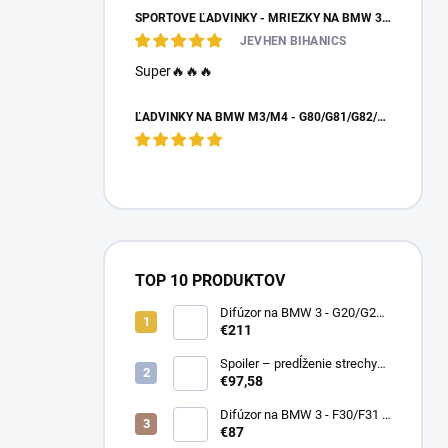
ŠPORTOVÉ ĽADVINKY - MRIEŽKY NA BMW 3 - E90/E91 PO FACELIFTE
JEVHEN BIHANICS
Super🔥🔥🔥
ĽADVINKY NA BMW M3/M4 - G80/G81/G82/G83 - DRY CARBON
TOP 10 PRODUKTOV
Difúzor na BMW 3 - G20/G21
preLCI - brzdové svetlo
€211
Spoiler – predĺženie strechy
BMW 1 – F20/F21 – čierny
€97,58
lesk
Difúzor na BMW 3 - F30/F31 -
čierny lesk - double duplex
€87