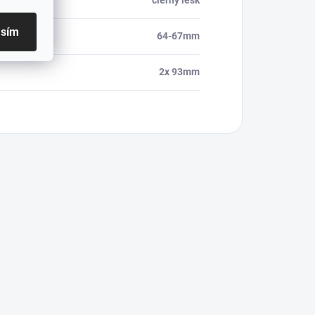
čierny lesk
asím
64-67mm
2x 93mm