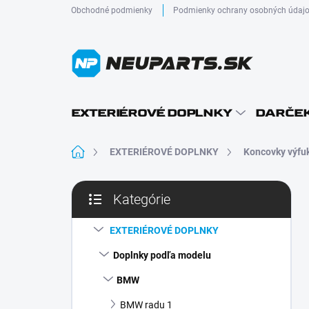
Prejsť
Obchodné podmienky
Podmienky ochrany osobných údaj
na
obsah
EXTERIÉROVÉ DOPLNKY
DARČEK
Domov
EXTERIÉROVÉ DOPLNKY
Koncovky výfu
B
Kategórie
o
Preskočiť
č
kategórie
n
EXTERIÉROVÉ DOPLNKY
ý
Doplnky podľa modelu
p
a
BMW
n
BMW radu 1