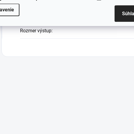
Farba
:
avenie
Súhl
Rozmer vstup
:
Rozmer výstup
: