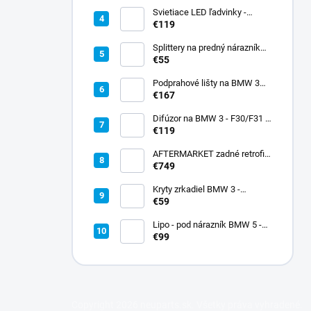
Svietiace LED ľadvinky -
mriežky na BMW 5 - G30/G31
€119
pred faceliftom
Splittery na predný nárazník
BMW 3 - E92/E93 - FACELIFT
€55
Podprahové lišty na BMW 3
GT - F34 - čierny lesk
€167
Difúzor na BMW 3 - F30/F31 -
brzdové svetlo
€119
AFTERMARKET zadné retrofit
svetla pre BMW X5 - G05 -
€749
pred faceliftom
Kryty zrkadiel BMW 3 -
G20/G21 - čierny lesk
€59
Lipo - pod nárazník BMW 5 -
E60/E61 - NIEmpaket -
€99
predface
Z
Copyright 2026
neuparts.sk
. Všetky práva vyhradené.
á