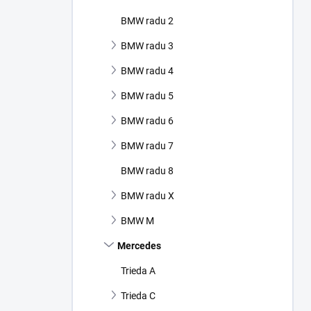
e
l
BMW radu 2
BMW radu 3
BMW radu 4
BMW radu 5
BMW radu 6
BMW radu 7
BMW radu 8
BMW radu X
BMW M
Mercedes
Trieda A
Trieda C