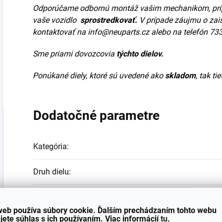
Odporúčame odbornú montáž vašim mechanikom, pr
vaše vozidlo
sprostredkovať.
V prípade záujmu o zai
kontaktovať na
info@neuparts.cz
alebo na telefón 73
Sme priami dovozcovia
týchto dielov.
Ponúkané diely, ktoré sú uvedené ako
skladom
, tak t
Dodatočné parametre
Kategória
:
Druh dielu
:
Materiál
:
web používa súbory cookie. Ďalším prechádzaním tohto webu
jete súhlas s ich používaním. Viac informácií
tu
.