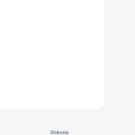
ZABUDNUTÉ HESLO
oncovky výfuku v prevedení čierny lesk v
kombinácii s carbonovým krytím.
mery:
Vstup: 64-67mm - flexibilný v rozmedzí (možno dotiahnuť
sponou)
Výstup: 2x 93mm
ILNÉ INFORMÁCIE
OPÝTAŤ SA
Diskusia