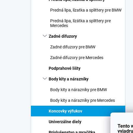
Predná lipa, lízatka a splittery pre BMW
Predná lipa, lízátka a splittery pre
Mercedes
Zadné difuzory
Zadné difuzory pre BMW
Zadné difuzory pre Mercedes
Podprahové lišty
Body kity a nárazníky
Body kity a nárazníky pre BMW
Body kity a nárazníky pre Mercedes
Koncovky výfukov
Univerzálne diely
Tento 
vyjadru
Príslušenstvo a mračítka