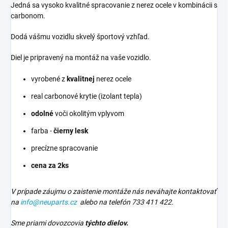
Jedná sa vysoko kvalitné spracovanie z nerez ocele v kombinácii s
carbonom.
Dodá vášmu vozidlu skvelý športový vzhľad.
Diel je pripravený na montáž na vaše vozidlo.
vyrobené z
kvalitnej
nerez ocele
real carbonové krytie (izolant tepla)
odolné
voči okolitým vplyvom
farba -
čierny lesk
precízne spracovanie
cena za 2ks
V prípade záujmu o zaistenie montáže nás neváhajte kontaktovať
na
info@neuparts.cz
alebo na telefón
733 411 422
.
Sme priami dovozcovia
týchto dielov.