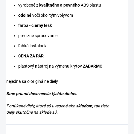
vyrobené z
kvalitného a pevného
ABS plastu
odolné
voči okolitým vplyvom
farba -
čierny lesk
precízne spracovanie
ľahká inštalácia
CENA ZA PÁR
plastový nástroj na výmenu
krytov
ZADARMO
nejedná sa o originálne diely
Sme priami dovozcovia týchto dielov.
Ponúkané diely, ktoré sú uvedené ako
skladom
, tak tieto
diely skutočne na sklade sú.