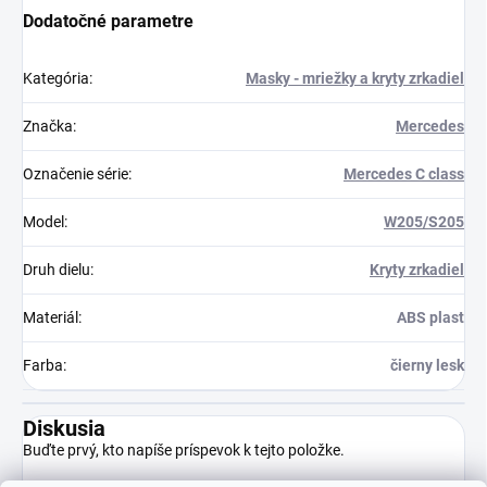
Dodatočné parametre
Kategória
:
Masky - mriežky a kryty zrkadiel
Značka
:
Mercedes
Označenie série
:
Mercedes C class
Model
:
W205/S205
Druh dielu
:
Kryty zrkadiel
Materiál
:
ABS plast
Farba
:
čierny lesk
Diskusia
Buďte prvý, kto napíše príspevok k tejto položke.