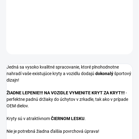
Kryty zrkadiel v prevedení čierny lesk pre vozidlá Mercedes C
class - W205.
DETAILNÉ INFORMÁCIE
OPÝTAŤ SA
Jedná sa vysoko kvalitné spracovanie, ktoré plnohodnotne
nahradí vaše existujúce kryty a vozidlu dodajú
dokonalý
športový
dizajn!
ŽIADNE LEPENIE!!! NA VOZIDLE VYMENITE KRYT ZA KRYT!!!
-
perfektne padnú držiaky do úchytov v zrkadle, tak ako v prípade
OEM dielov.
Kryty sú v atraktívnom
ČIERNOM LESKU
.
Nie je potrebná žiadna ďalšia povrchová úprava!