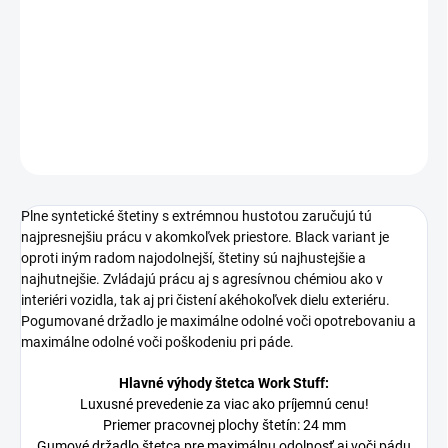
Work Stuff Detail Brush Rubber Black 24 mm je najodolnejší
detailingový štetec na trhu vhodný na čistenie ALU kolies.
DETAILNÉ INFORMÁCIE
OPÝTAŤ SA
Plne syntetické štetiny s extrémnou hustotou zaručujú tú
najpresnejšiu prácu v akomkoľvek priestore. Black variant je
oproti iným radom najodolnejší, štetiny sú najhustejšie a
najhutnejšie. Zvládajú prácu aj s agresívnou chémiou ako v
interiéri vozidla, tak aj pri čistení akéhokoľvek dielu exteriéru.
Pogumované držadlo je maximálne odolné voči opotrebovaniu a
maximálne odolné voči poškodeniu pri páde.
Hlavné výhody štetca Work Stuff:
Luxusné prevedenie za viac ako príjemnú cenu!
Priemer pracovnej plochy štetín: 24 mm
Gumové držadlo štetca pre maximálnu odolnosť aj voči pádu