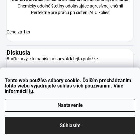
Chemicky odolné štetiny odolávajúce agresívnej chémii
Perfektné pre prácu pri čistení ALU kolies
Cena za 1ks
Diskusia
Buďte prvý, kto napíše príspevok k tejto položke.
Tento web používa súbory cookie. Ďalším prechádzaním
Pridať komentár
tohto webu vyjadrujete súhlas s ich používaním. Viac
informácií
tu
.
Nastavenie
Z
Copyright 2026
neuparts.sk
. Všetky práva vyhradené.
á
Súhlasím
p
Vytvoril Shoptet
ä