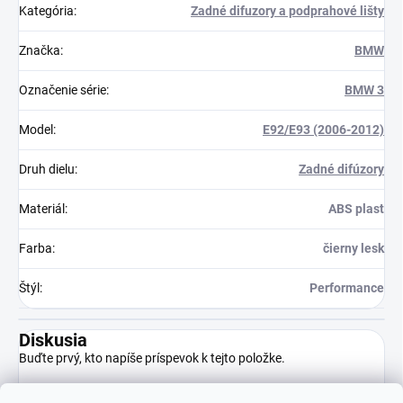
Kategória
:
Zadné difuzory a podprahové lišty
Značka
:
BMW
Označenie série
:
BMW 3
Model
:
E92/E93 (2006-2012)
Druh dielu
:
Zadné difúzory
Materiál
:
ABS plast
Farba
:
čierny lesk
Štýl
:
Performance
Diskusia
Buďte prvý, kto napíše príspevok k tejto položke.