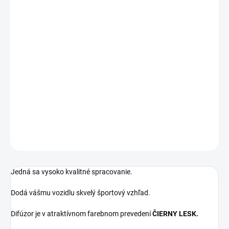
Určené pre vozidlá BMW 3:
BMW 3 - E92/E93 - bez rozdielu roku výroby
Pre vozidlá s DVOJITOU KONCOVKOU NA ĽAVEJ STRANE
! Kompatibilný iba s vozidlami so zadným M paketovým
nárazníkom!
DETAILNÉ INFORMÁCIE
OPÝTAŤ SA
Jedná sa vysoko kvalitné spracovanie.
Dodá vášmu vozidlu skvelý športový vzhľad.
Difúzor je v atraktívnom farebnom prevedení
ČIERNY LESK.