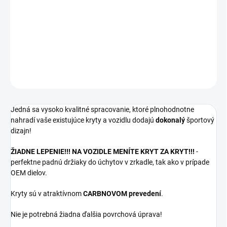
Kryty zrkadiel v M-dizajne na vozidlá BMW X3/X4/X5/X6 -
F25/F26/F15 /F16 (2014-2018).
DETAILNÉ INFORMÁCIE
OPÝTAŤ SA
Jedná sa vysoko kvalitné spracovanie, ktoré plnohodnotne
nahradí vaše existujúce kryty a vozidlu dodajú
dokonalý
športový
dizajn!
ŽIADNE LEPENIE!!! NA VOZIDLE MENÍTE KRYT ZA KRYT!!!
-
perfektne padnú držiaky do úchytov v zrkadle, tak ako v prípade
OEM dielov.
Kryty sú v atraktívnom
CARBNOVOM prevedení
.
Nie je potrebná žiadna ďalšia povrchová úprava!