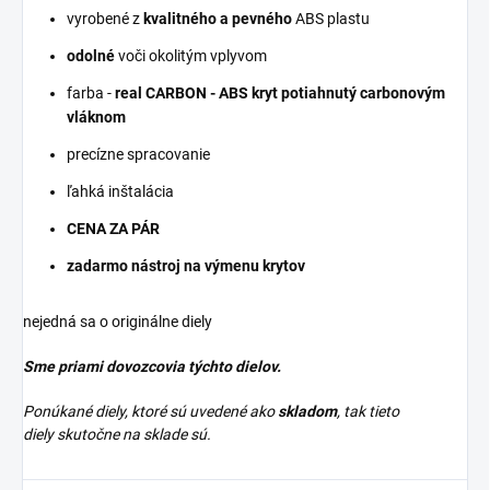
vyrobené z
kvalitného a pevného
ABS plastu
odolné
voči okolitým vplyvom
farba -
real CARBON - ABS kryt potiahnutý carbonovým
vláknom
precízne spracovanie
ľahká inštalácia
CENA ZA PÁR
zadarmo nástroj na výmenu krytov
nejedná sa o originálne diely
Sme priami dovozcovia týchto dielov.
Ponúkané diely, ktoré sú uvedené ako
skladom
, tak tieto
diely skutočne na sklade sú.