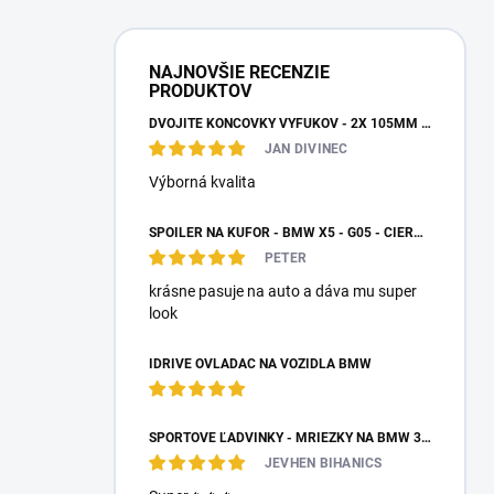
NAJNOVŠIE RECENZIE
PRODUKTOV
DVOJITÉ KONCOVKY VÝFUKOV - 2X 105MM VÝSTUP
JAN DIVINEC
Výborná kvalita
SPOILER NA KUFOR - BMW X5 - G05 - ČIERNY LESK
PETER
krásne pasuje na auto a dáva mu super
look
IDRIVE OVLÁDAČ NA VOZIDLÁ BMW
ŠPORTOVÉ ĽADVINKY - MRIEŽKY NA BMW 3 - E90/E91 PO FACELIFTE
JEVHEN BIHANICS