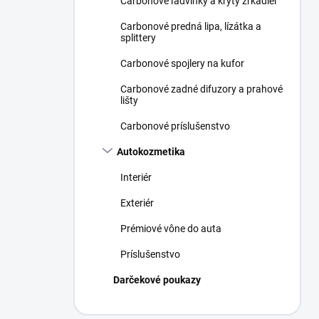
Carbonové ľadvinky a kryty zrkadiel
Carbonové predná lipa, lízátka a
splittery
Carbonové spojlery na kufor
Carbonové zadné difuzory a prahové
lišty
Carbonové príslušenstvo
Autokozmetika
Interiér
Exteriér
Prémiové vône do auta
Príslušenstvo
Darčekové poukazy