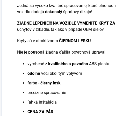
Jedná sa vysoko kvalitné spracovanie, ktoré plnohodno
vozidlu dodajú
dokonalý
športový dizajn!
ŽIADNE LEPENIE!!! NA VOZIDLE VYMENITE KRYT ZA 
úchytov v zrkadle, tak ako v prípade OEM dielov.
Kryty sú v atraktívnom
ČIERNOM LESKU
.
Nie je potrebná žiadna ďalšia povrchová úprava!
vyrobené z
kvalitného a pevného
ABS plastu
odolné
voči okolitým vplyvom
farba -
čierny lesk
precízne spracovanie
ľahká inštalácia
CENA ZA PÁR