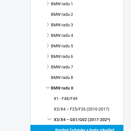
BMW radu 1
e
l
BMW radu 2
BMW radu 3
BMW radu 4
BMW radu 5
BMW radu 6
BMW radu 7
BMW radu 8
BMW radu X
X1 - F48/F49
X3/X4 – F25/F26 (2010-2017)
X3/X4 – G01/G02 (2017-202*)
Predné ľadvinky a kryty zrkadiel