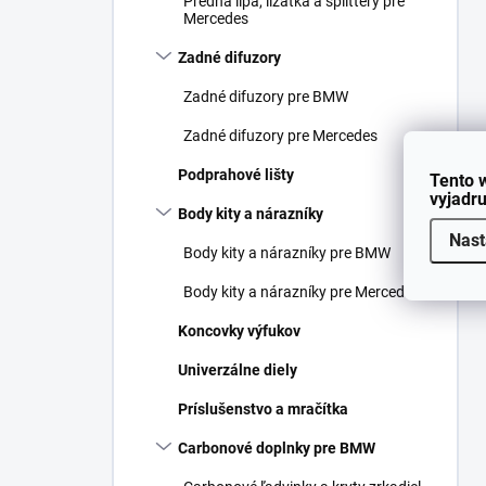
Predná lipa, lízátka a splittery pre
Mercedes
Zadné difuzory
Zadné difuzory pre BMW
Zadné difuzory pre Mercedes
Podprahové lišty
Tento 
vyjadru
Body kity a nárazníky
Nast
Body kity a nárazníky pre BMW
Body kity a nárazníky pre Mercedes
Koncovky výfukov
Univerzálne diely
Príslušenstvo a mračítka
Carbonové doplnky pre BMW