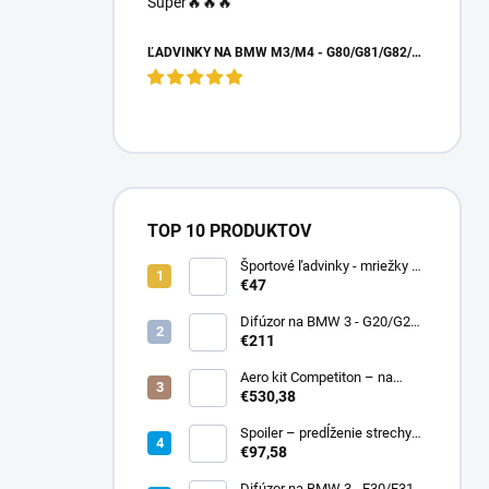
Super🔥🔥🔥
ĽADVINKY NA BMW M3/M4 - G80/G81/G82/G83 - DRY CARBON
TOP 10 PRODUKTOV
Športové ľadvinky - mriežky na
BMW X5/X6 - E70/E71
€47
Difúzor na BMW 3 - G20/G21
preLCI - brzdové svetlo
€211
Aero kit Competiton – na
BMW 3 – G20/G21
€530,38
Spoiler – predĺženie strechy
BMW 1 – F20/F21 – čierny
€97,58
lesk
Difúzor na BMW 3 - F30/F31 -