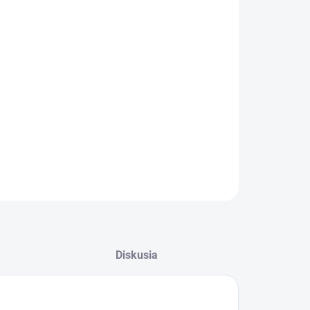
−
+
Pridať do košíka
ZABUDNUTÉ HESLO
ryty zrkadiel v X.M look dizajnu na vozidlá BMW X3/X4 -
G01/G02.
ILNÉ INFORMÁCIE
OPÝTAŤ SA
Diskusia