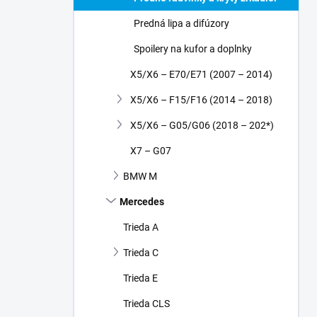
Predná lipa a difúzory
Spoilery na kufor a doplnky
X5/X6 – E70/E71 (2007 – 2014)
X5/X6 – F15/F16 (2014 – 2018)
X5/X6 – G05/G06 (2018 – 202*)
X7 – G07
BMW M
Mercedes
Trieda A
Trieda C
Trieda E
Trieda CLS