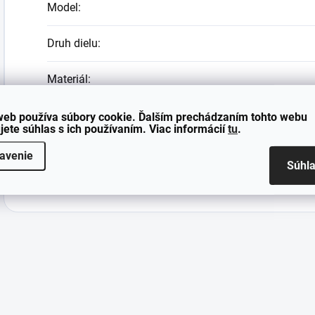
Model
:
Druh dielu
:
Materiál
:
Farba
:
web používa súbory cookie. Ďalším prechádzaním tohto webu
jete súhlas s ich používaním. Viac informácií
tu
.
Štýl
:
avenie
Súhl