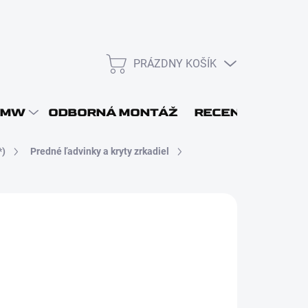
PRÁZDNY KOŠÍK
NÁKUPNÝ
KOŠÍK
L
BMW
ODBORNÁ MONTÁŽ
RECENZIE
DOP
*)
Predné ľadvinky a kryty zrkadiel
75
,98 bez DPH
Prihlásiť sa
otková
ADOM - ODOSIELAME DO 48H
:
Nová registrácia