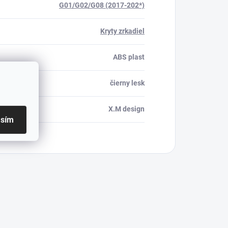
G01/G02/G08 (2017-202*)
Kryty zrkadiel
ABS plast
čierny lesk
X.M design
asím