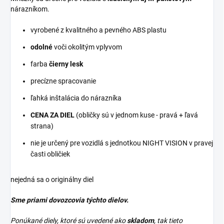
nárazníkom.
vyrobené z kvalitného a pevného ABS plastu
odolné
voči okolitým vplyvom
farba
čierny lesk
precízne spracovanie
ľahká inštalácia do nárazníka
CENA ZA DIEL
(obličky sú v jednom kuse - pravá + ľavá
strana)
nie je určený pre vozidlá s jednotkou NIGHT VISION v pravej
časti obličiek
nejedná sa o originálny diel
Sme priami dovozcovia týchto dielov.
Ponúkané diely, ktoré sú uvedené ako
skladom
, tak tieto