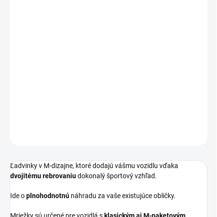
Športové ľadvinky v M-dizajne s dvojitým rebrovaním v
čiernom lesku.
Určené pre VŠETKY automobily BMW X7 - G07.
!!! PRE VOZIDLA S PREDNOU 360° KAMEROU AJ BEZ KAMERY!!!
DETAILNÉ INFORMÁCIE
OPÝTAŤ SA
Ľadvinky v M-dizajne, ktoré dodajú vášmu vozidlu vďaka
dvojitému rebrovaniu
dokonalý športový vzhľad.
Ide o
plnohodnotnú
náhradu za vaše existujúce obličky.
Mriežky sú určené pre vozidlá s
klasickým aj M-paketovým