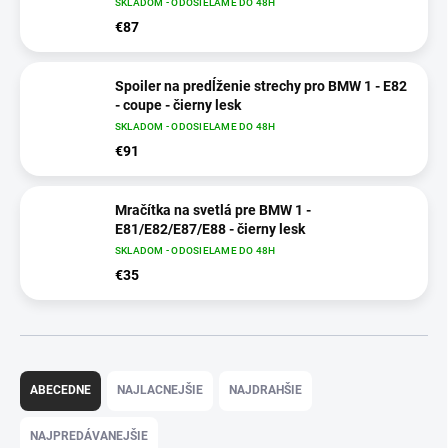
SKLADOM - ODOSIELAME DO 48H
€87
Spoiler na predĺženie strechy pro BMW 1 - E82
- coupe - čierny lesk
SKLADOM - ODOSIELAME DO 48H
€91
Mračítka na svetlá pre BMW 1 -
E81/E82/E87/E88 - čierny lesk
SKLADOM - ODOSIELAME DO 48H
€35
R
a
ABECEDNE
NAJLACNEJŠIE
NAJDRAHŠIE
d
e
NAJPREDÁVANEJŠIE