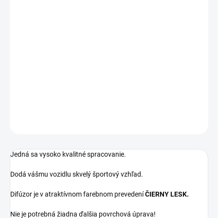
Určené pre vozidlá BMW radu 3:
BMW 3 - G20/G21 S JEDNOU GUĽATOU KONCOVKOU NA
KAŽDEJ STRANE
! Kompatibilný iba s vozidlami pred faceliftom (2018-2022) a so
zadným M paketovým nárazníkom !
DETAILNÉ INFORMÁCIE
OPÝTAŤ SA
Jedná sa vysoko kvalitné spracovanie.
Dodá vášmu vozidlu skvelý športový vzhľad.
Difúzor je v atraktívnom farebnom prevedení
ČIERNY LESK.
Nie je potrebná žiadna ďalšia povrchová úprava!