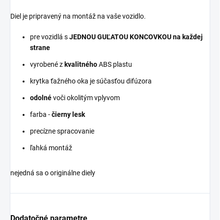
Diel je pripravený na montáž na vaše vozidlo.
pre vozidlá s
JEDNOU GUĽATOU KONCOVKOU na každej
strane
vyrobené z
kvalitného
ABS plastu
krytka ťažného oka je súčasťou difúzora
odolné
voči okolitým vplyvom
farba -
čierny lesk
precízne spracovanie
ľahká montáž
nejedná sa o originálne diely
Dodatočné parametre