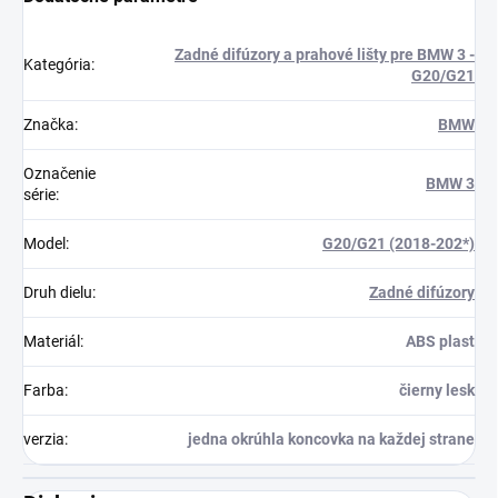
Zadné difúzory a prahové lišty pre BMW 3 -
Kategória
:
G20/G21
Značka
:
BMW
Označenie
BMW 3
série
:
Model
:
G20/G21 (2018-202*)
Druh dielu
:
Zadné difúzory
Materiál
:
ABS plast
Farba
:
čierny lesk
verzia
:
jedna okrúhla koncovka na každej strane