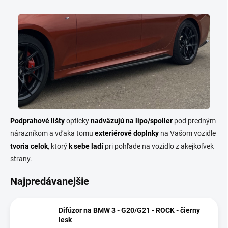
Podprahové lišty
opticky
nadväzujú na lipo/spoiler
pod predným
nárazníkom a vďaka tomu
exteriérové ​​doplnky
na Vašom vozidle
tvoria celok
, ktorý
k sebe ladí
pri pohľade na vozidlo z akejkoľvek
strany.
Najpredávanejšie
Difúzor na BMW 3 - G20/G21 - ROCK - čierny
lesk