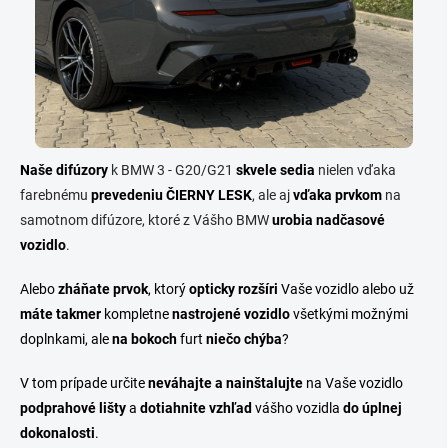
ZABUDNUTÉ HESLO
Naše difúzory
k BMW 3 - G20/G21
skvele sedia
nielen vďaka
farebnému
prevedeniu ČIERNY LESK
, ale aj
vďaka prvkom
na
samotnom difúzore, ktoré z Vášho BMW
urobia nadčasové
vozidlo
.
Alebo
zháňate prvok
, ktorý
opticky rozšíri
Vaše vozidlo alebo už
máte takmer
kompletne
nastrojené vozidlo
všetkými možnými
doplnkami, ale
na bokoch
furt
niečo chýba
?
V tom prípade určite
neváhajte a nainštalujte
na Vaše vozidlo
podprahové lišty
a
dotiahnite vzhľad
vášho vozidla
do
úplnej
dokonalosti
.