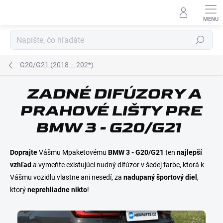
Prejsť
na
obsah
Hľadať
G20/G21 (2018 – 202*)
ZADNÉ DIFÚZORY A
E-MAIL
PRAHOVÉ LIŠTY PRE
BMW 3 - G20/G21
HESLO
Doprajte
Vášmu Mpaketovému
BMW 3 - G20/G21
ten
najlepší
vzhľad
a vymeňte existujúci nudný difúzor v šedej farbe, ktorá k
Vášmu vozidlu vlastne ani nesedí, za
nadupaný športový diel
,
ktorý
neprehliadne nikto
!
Prihlásiť sa
Nová registrácia