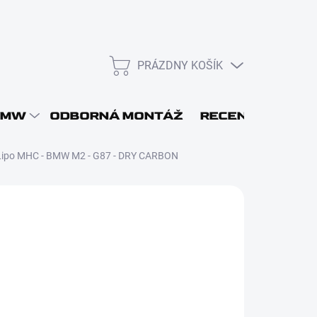
PRÁZDNY KOŠÍK
NÁKUPNÝ
KOŠÍK
L
BMW
ODBORNÁ MONTÁŽ
RECENZIE
DOP
Lipo MHC - BMW M2 - G87 - DRY CARBON
 186
€1 063
Prihlásiť sa
8,51 bez DPH
otková
OBJEDNANIE - KONTAKTUJTE NÁS!
:
Nová registrácia