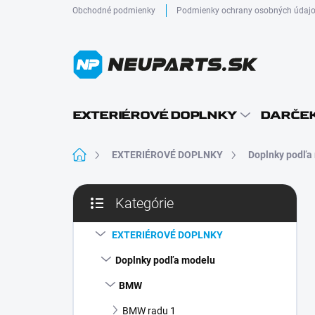
Prejsť
Obchodné podmienky
Podmienky ochrany osobných údaj
na
obsah
EXTERIÉROVÉ DOPLNKY
DARČEK
Domov
EXTERIÉROVÉ DOPLNKY
Doplnky podľa
B
Kategórie
o
Preskočiť
č
kategórie
n
EXTERIÉROVÉ DOPLNKY
ý
Doplnky podľa modelu
p
a
BMW
n
BMW radu 1