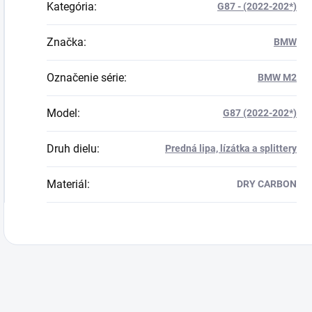
Kategória
:
G87 - (2022-202*)
Značka
:
BMW
Označenie série
:
BMW M2
Model
:
G87 (2022-202*)
Druh dielu
:
Predná lipa, lízátka a splittery
Materiál
:
DRY CARBON