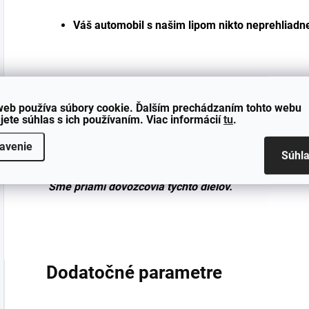
Váš automobil s našim lipom nikto neprehliadn
Doporučujeme odbornú montáž vašim mechanikom, p
web používa súbory cookie. Ďalším prechádzaním tohto webu
vozidlo
sprostredkovať.
V prípade záujmu o zaisteni
jete súhlas s ich používaním. Viac informácií
tu
.
na
info@neuparts.cz
+ 420 733 411 422.
avenie
Súhl
*nejedná sa o originálne diely
Sme priami dovozcovia týchto dielov.
Dodatočné parametre