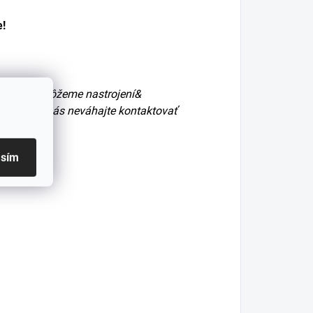
e!
rípadne môžeme nastrojení&
e montáže nás neváhajte kontaktovať
asím