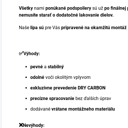
Všetky
nami
ponúkané podspoilery
sú už
po finálnej
nemusíte starať o dodatočné lakovanie dielov.
Naše
lipa sú
pre Vás
pripravené na okamžitú montáž
✅
Výhody:
pevné
a
stabilný
odolné
voči okolitým vplyvom
exkluzívne prevedenie DRY CARBON
precízne spracovanie
bez ďalších úprav
dodávané
vrátane montážneho materiálu
❌
Nevýhody: