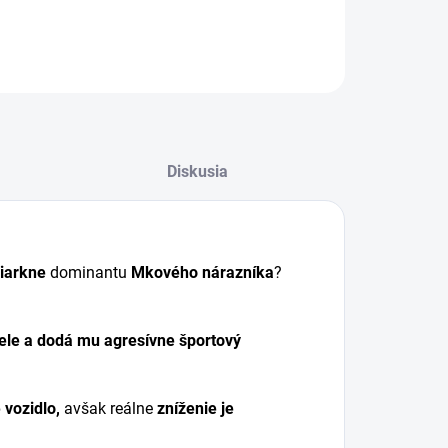
ILNÉ INFORMÁCIE
OPÝTAŤ SA
Diskusia
iarkne
dominantu
Mkového nárazníka
?
ele a dodá mu agresívne športový
 vozidlo,
avšak reálne
zníženie je