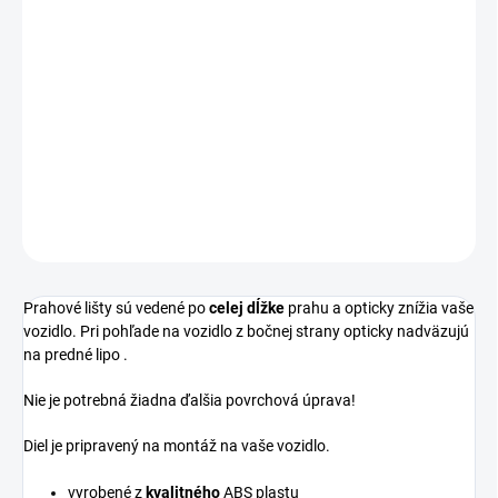
Podprahové lišty
v atraktívnom prevedení
čierny lesk
-
kompatibilný s vozidlami
BMW 1 - F20/ F21 - pred faceliftom
(2011-2015)
.
Určené iba pre vozidlá s Mpaketovými prahmi.
DETAILNÉ INFORMÁCIE
OPÝTAŤ SA
Prahové lišty sú vedené po
celej dĺžke
prahu a opticky znížia vaše
vozidlo. Pri pohľade na vozidlo z bočnej strany opticky nadväzujú
na
predné lipo
.
Nie je potrebná žiadna ďalšia povrchová úprava!
Diel je pripravený na montáž na vaše vozidlo.
vyrobené z
kvalitného
ABS plastu