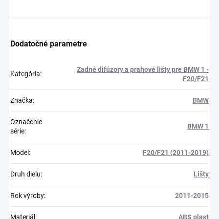
Dodatočné parametre
Zadné difúzory a prahové lišty pre BMW 1 -
Kategória
:
F20/F21
Značka
:
BMW
Označenie
BMW 1
série
:
Model
:
F20/F21 (2011-2019)
Druh dielu
:
Lišty
Rok výroby
:
2011-2015
Materiál
:
ABS plast