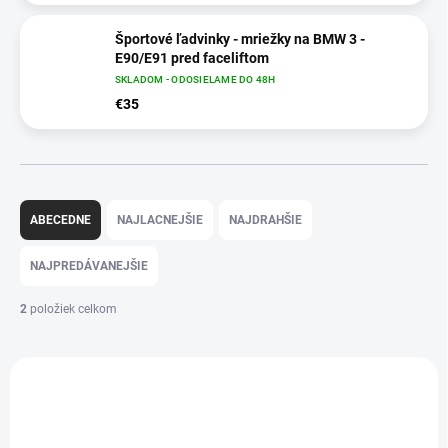
Športové ľadvinky - mriežky na BMW 3 -
E90/E91 pred faceliftom
SKLADOM - ODOSIELAME DO 48H
€35
R
a
ABECEDNE
NAJLACNEJŠIE
NAJDRAHŠIE
d
e
NAJPREDÁVANEJŠIE
n
i
2
položiek celkom
e
p
V
r
ý
o
135
p
d
i
u