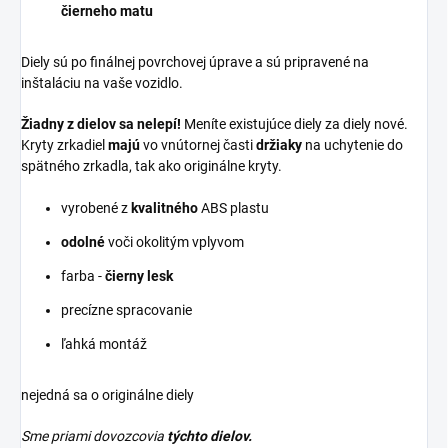
čierneho matu
Diely sú po finálnej povrchovej úprave a sú pripravené na
inštaláciu na vaše vozidlo.
Žiadny z dielov sa nelepí!
Meníte existujúce diely za diely nové.
Kryty zrkadiel
majú
vo vnútornej časti
držiaky
na uchytenie do
spätného zrkadla, tak ako originálne kryty.
vyrobené z
kvalitného
ABS plastu
odolné
voči okolitým vplyvom
farba -
čierny lesk
precízne spracovanie
ľahká montáž
nejedná sa o originálne diely
Sme priami dovozcovia
týchto dielov.