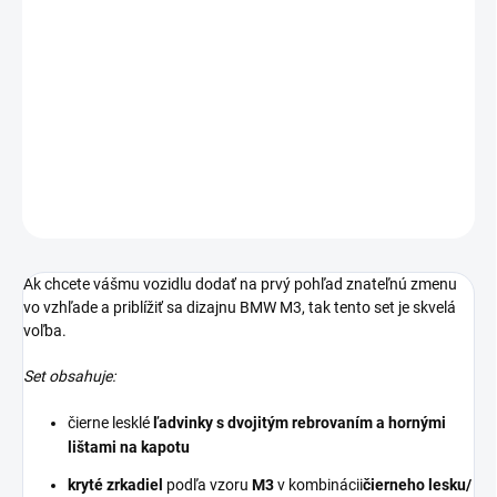
M look set obličiek a krytov zrkadiel na BMW 3 - E90/E91 preLCI
(2005-2008)
* SET je určený na všetky vozidlá BMW 3 - E90/E91 pred faceliftom*
DETAILNÉ INFORMÁCIE
OPÝTAŤ SA
Ak chcete vášmu vozidlu dodať na prvý pohľad znateľnú zmenu
vo vzhľade a priblížiť sa dizajnu BMW M3, tak tento set je skvelá
voľba.
Set obsahuje:
čierne lesklé
ľadvinky s dvojitým rebrovaním a hornými
lištami na kapotu
kryté zrkadiel
podľa vzoru
M3
v kombinácii
čierneho lesku/