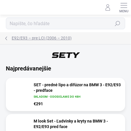
Prejsť
na
obsah
Hľadať
E92/E93 – pre LCI (2006 – 2010)
SETY
E-MAIL
Najpredávanejšie
HESLO
SET - predné lipo a difúzor na BMW 3 - E92/E93
- predface
SKLADOM - ODOSIELAME DO 48H
€291
Prihlásiť sa
M look Set - Ľadvinky a kryty na BMW 3 -
E92/E93 pred face
Nová registrácia