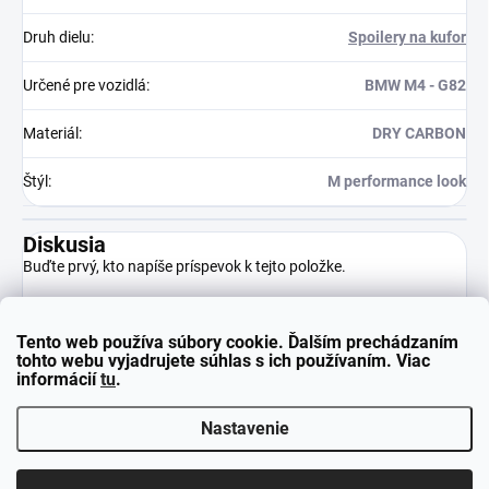
Druh dielu
:
Spoilery na kufor
Určené pre vozidlá
:
BMW M4 - G82
Materiál
:
DRY CARBON
Štýl
:
M performance look
Diskusia
Buďte prvý, kto napíše príspevok k tejto položke.
Tento web používa súbory cookie. Ďalším prechádzaním
Pridať komentár
tohto webu vyjadrujete súhlas s ich používaním. Viac
informácií
tu
.
Nastavenie
Z