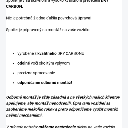
Spoiler je v atraktívnom a vysoko kvalitnom prevedení
DRY
CARBON
.
Nie je potrebná žiadna ďalšia povrchová úprava!
Spoiler je pripravený na montáž na vaše vozidlo.
vyrobené z
kvalitného
DRY CARBONU
odolné
voči okolitým vplyvom
precízne spracovanie
odporúčame odbornú montáž!
Odborná montáž je vždy zásadná a na všetkých našich klientov
apelujeme, aby montáž nepodcenili. Úpravami vozidiel sa
zaoberáme niekoľko rokov a preto odporúčame využiť montáž
našimi mechanikmi.
V prípade potreby
môžeme nastrojenie
dielov na vaše vozidlo