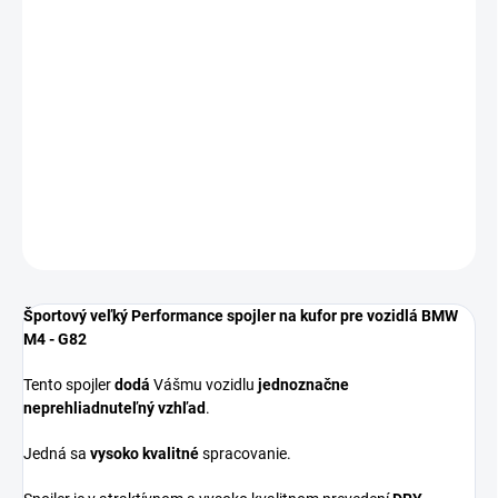
−
+
Pridať do košíka
Performance spojler je určený pre vozidlá BMW M4 a BMW 4 -
G82/G22 - COUPE (r.v. 2020 - 202*)
** PREVEDENIE DRY CARBON **
DETAILNÉ INFORMÁCIE
OPÝTAŤ SA
Športový veľký Performance spojler na kufor pre vozidlá BMW
M4 - G82
Tento spojler
dodá
Vášmu vozidlu
jednoznačne
neprehliadnuteľný vzhľad
.
Jedná sa
vysoko kvalitné
spracovanie.