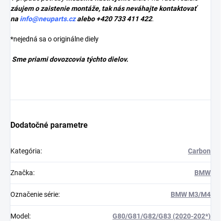
záujem o zaistenie montáže, tak nás neváhajte kontaktovať
na
info@neuparts.cz
alebo +420 733 411 422
.
*nejedná sa o originálne diely
Sme priami dovozcovia týchto dielov.
Dodatočné parametre
Kategória
:
Carbon
Značka
:
BMW
Označenie série
:
BMW M3/M4
Model
:
G80/G81/G82/G83 (2020-202*)