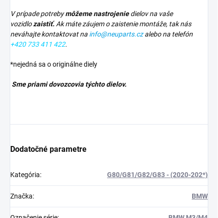
V prípade potreby
môžeme nastrojenie
dielov na vaše
vozidlo
zaistiť.
Ak máte záujem o zaistenie montáže, tak nás
neváhajte kontaktovat na
info@neuparts.cz
alebo na telefón
+420 733 411 422
.
*nejedná sa o originálne diely
Sme priami dovozcovia týchto dielov.
Dodatočné parametre
Kategória
:
G80/G81/G82/G83 - (2020-202*)
Značka
:
BMW
Označenie série
:
BMW M3/M4