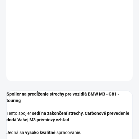
−
+
Pridať do košíka
Spoiler je určený pre vozidlá BMW M3 - G81 - TOURING
bez rozdielu roku výroby - 2022-202*
SPOILER JE VYROBENÝ Z UHLÍKOVÝCH VLÁKEN
DETAILNÉ INFORMÁCIE
OPÝTAŤ SA
Spoiler na predĺženie strechy pre vozidlá BMW M3 - G81 -
touring
Tento spojler
sedí na zakončení strechy. Carbonové prevedenie
dodá Vašej M3 prémiový vzhľad
.
Jedná sa
vysoko kvalitné
spracovanie.