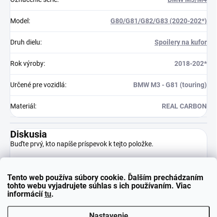
Model
:
G80/G81/G82/G83 (2020-202*)
Druh dielu
:
Spoilery na kufor
Rok výroby
:
2018-202*
Určené pre vozidlá
:
BMW M3 - G81 (touring)
Materiál
:
REAL CARBON
Diskusia
Buďte prvý, kto napíše príspevok k tejto položke.
Tento web používa súbory cookie. Ďalším prechádzaním
Pridať komentár
tohto webu vyjadrujete súhlas s ich používaním. Viac
informácií
tu
.
Nastavenie