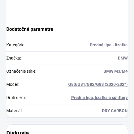
Dodatočné parametre
Kategória
:
Predná lipa - lízatka
Značka
:
BMW
Označenie série
:
BMW M3/M4
Model
:
G80/G81/G82/G83 (2020-202*)
Druh dielu
:
Predná lipa, lízátka a splittery
Materiál
:
DRY CARBON
Diskusia