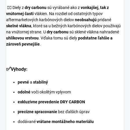
👉🏼
Diely z
dry carbonu
sú vyrábané ako z
vonkajšej, tak z
vnútornej časti
vlákien. Na rozdiel od ostatných typov
aftermarketových karbónových dielov
neobsahujú
pridané
skelné vlákna
, ktoré sa u bežných karbónových dielov používajú
na vnútornej strane. U
dry carbonu
sú sklené vlákna nahradené
uhlíkovou vrstvou
. Vďaka tomu sú diely
podstatne ľahšie a
zároveň pevnejšie
.
✅
Výhody:
pevné
a
stabilný
odolné
voči okolitým vplyvom
exkluzívne prevedenie DRY CARBON
precízne spracovanie
bez ďalších úprav
dodávané
vrátane montážneho materiálu