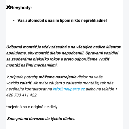
❌
Nevýhody:
Váš automobil s našim lipom nikto neprehliadne!
Odborná montáž je vždy zásadná a na všetkých našich klientov
apelujeme, aby montáž dielov nepodcenili. Úpravami vozidiel
sa zaoberáme niekoľko rokov a preto odporúčame využiť
montáž našimi mechanikmi.
V prípade potreby
môžeme nastrojenie
dielov na vaše
vozidlo
zaistiť.
Ak máte záujem o zaistenie montáže, tak nás
neváhajte kontaktovat na
info@neuparts.cz
alebo na telefón
+
420 733 411 422.
*nejedná sa o originálne diely
Sme priami dovozcovia týchto dielov.