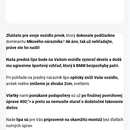
DETAILNÉ INFORMÁCIE
OPÝTAŤ SA
Zháňate pre svoje vozidlo prvok
, ktorý
dokonale podčiarkne
dominantu
Mkového nárazníka
?
Ak áno, tak už nehľadajte,
práve ste ho našli!
Naša predná lipo bude na Vašom vozidle vyzerať skvele a dodá
mu agresívne športový vzhľad, ktorý k BMW bezpochyby patrí.
Pri pohľade na predný nárazník lipo
opticky zníži Vaše vozidlo,
avšak reálne
zníženie je zhruba 2cm,
svetlami.
Všetky
nami
ponúkané podspoilery
sú už
po finálnej povrchovej
úprave 400;"> a preto sa
nemusíte starať o dodatočné lakovanie
dielov.
Naše
lipa sú
pre Vás
pripravené na okamžitú montáž
bez ďalších
nutných úprav.